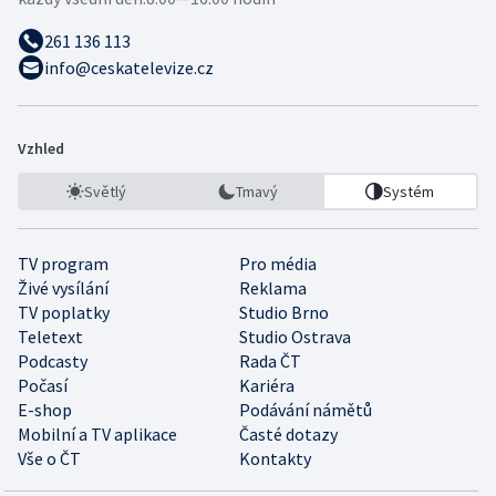
261 136 113
info@ceskatelevize.cz
Vzhled
Světlý
Tmavý
Systém
TV program
Pro média
Živé vysílání
Reklama
TV poplatky
Studio Brno
Teletext
Studio Ostrava
Podcasty
Rada ČT
Počasí
Kariéra
E-shop
Podávání námětů
Mobilní a TV aplikace
Časté dotazy
Vše o ČT
Kontakty