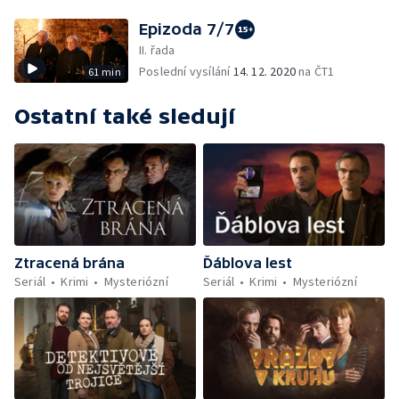
Epizoda 7/7
II. řada
Poslední vysílání
14. 12. 2020
na ČT1
61 min
Ostatní také sledují
Ztracená brána
Ďáblova lest
Seriál
Krimi
Mysteriózní
Seriál
Krimi
Mysteriózní