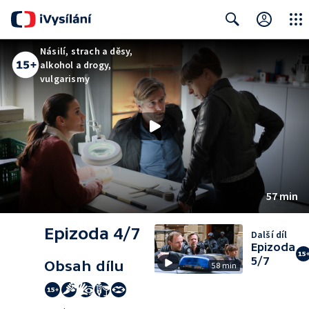
Close
Search
Násilí, strach a děsy,
alkohol a drogy,
vulgarismy
57 min
Epizoda 4/7
Další díl
Epizoda
5/7
Obsah dílu
58 min