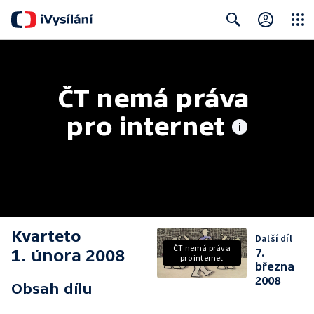
Close
Search
ČT nemá práva 
pro internet
Kvarteto
Další díl
ČT nemá práva
1. února 2008
7.
pro internet
března
2008
Obsah dílu