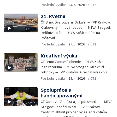
Poslední vysílání
24. 6. 2026
na ČT2
21. května
ČT Brno: Dva „operní Oskaři“ — TVP Kraków:
Krakovský filmový festival — MTVA Szeged:
26 min
Reökův palác — RTVS Košice: Dům na
Poštovní
Poslední vysílání
27. 5. 2026
na ČT2
Kreativní výuka
ČT Brno: Zábavná chemie — RTVS Košice:
Inspiratorium — MTVA Szeged: Milovníci
27 min
robotiky — TVP Kraków: Alternativní škola
Poslední vysílání
29. 4. 2026
na ČT2
Spolupráce s
handicapovanými
ČT Ostrava: Zdeňka a její psí smečka — MTVA
27 min
Szeged: Taneční mistr — TVP Kraków:
Centrum aktivit pro osoby se zdravotním