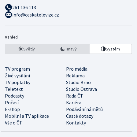
261 136 113
info@ceskatelevize.cz
Vzhled
Světlý
Tmavý
Systém
TV program
Pro média
Živé vysílání
Reklama
TV poplatky
Studio Brno
Teletext
Studio Ostrava
Podcasty
Rada ČT
Počasí
Kariéra
E-shop
Podávání námětů
Mobilní a TV aplikace
Časté dotazy
Vše o ČT
Kontakty