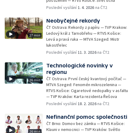
postižením — RTVS Košice: Svět ticha
Poslední vysílání
1. 4. 2026
na ČT2
Neobyčejné rekordy
ČT Ostrava: Rekordy z papíru — TVP Krakow:
Ledový král z Tarnobřehu — RTVS Košice:
27 min
Levá a pravá ruka — MTVA Szeged: Mistr
lukostřelec
Poslední vysílání
11. 3. 2026
na ČT2
Technologické novinky v
regionu
ČT Ostrava: První český kvantový počítač —
26 min
MTVA Szeged: Fenomén mikrozelenina —
RTVS Košice: Cigaretové nedopalky v asfaltu
— TVP Kraków: Karta rezidenta Řešova
Poslední vysílání
18. 2. 2026
na ČT2
Nefinanční pomoc společnosti
ČT Brno: Domov bez zámku — RTVS Košice:
Klauni v nemocnici — TVP Kraków: Světlo
26 min