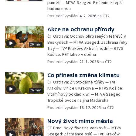
paměti — MTVA Szeged: Pečením k lepší
budoucnosti
Poslední vysílání
4. 2. 2026
na ČT2
Akce na ochranu přírody
ČT Ostrava: Odchov ohrožených tetřevů v
Beskydech — MTVA Szeged: Záchrana řeky
26 min
Tisy — TVP Kraków: Aktivní modří — RTVS
Košice: PET lahve v oběhu
Poslední vysílání
21. 1. 2026
na ČT2
Co přinesla změna klimatu
ČT Ostrava: Životodárné tůňky — TVP
Kraków: Vinice u Krakova — RTVS Košice:
26 min
Vitamínový poklad kiwi — MTVA Szeged:
Tropické ovoce na jihu Maďarska
Poslední vysílání
18. 12. 2025
na ČT2
Nový život mimo města
ČT Brno: Nový život na venkově — MTVA
Szeged: Záchránce oslů — TVP Kraków:
26 min