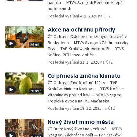
paměti — MTVA Szeged: Pečením k lepší
budoucnosti
Poslední vysílání
4. 2. 2026
na ČT2
Akce na ochranu přírody
ČT Ostrava: Odchov ohrožených tetřevů v
Beskydech — MTVA Szeged: Záchrana řeky
26 min
Tisy — TVP Kraków: Aktivní modří — RTVS
Košice: PET lahve v oběhu
Poslední vysílání
21. 1. 2026
na ČT2
Co přinesla změna klimatu
ČT Ostrava: Životodárné tůňky — TVP
Kraków: Vinice u Krakova — RTVS Košice:
26 min
Vitamínový poklad kiwi — MTVA Szeged:
Tropické ovoce na jihu Maďarska
Poslední vysílání
18. 12. 2025
na ČT2
Nový život mimo města
ČT Brno: Nový život na venkově — MTVA
Szeged: Záchránce oslů — TVP Kraków:
26 min