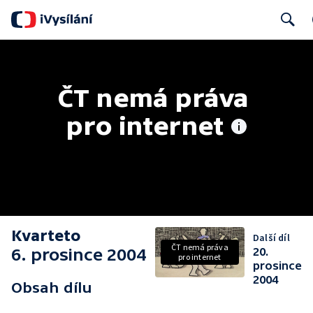
Search
ČT nemá práva 
pro internet
Kvarteto
Další díl
ČT nemá práva
6. prosince 2004
20.
pro internet
prosince
2004
Obsah dílu