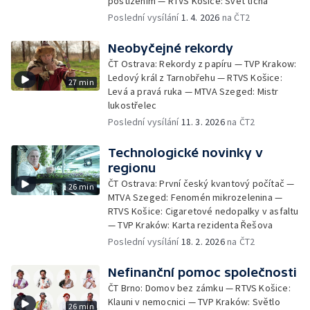
postižením — RTVS Košice: Svět ticha
Poslední vysílání
1. 4. 2026
na ČT2
Neobyčejné rekordy
ČT Ostrava: Rekordy z papíru — TVP Krakow:
Ledový král z Tarnobřehu — RTVS Košice:
27 min
Levá a pravá ruka — MTVA Szeged: Mistr
lukostřelec
Poslední vysílání
11. 3. 2026
na ČT2
Technologické novinky v
regionu
ČT Ostrava: První český kvantový počítač —
26 min
MTVA Szeged: Fenomén mikrozelenina —
RTVS Košice: Cigaretové nedopalky v asfaltu
— TVP Kraków: Karta rezidenta Řešova
Poslední vysílání
18. 2. 2026
na ČT2
Nefinanční pomoc společnosti
ČT Brno: Domov bez zámku — RTVS Košice:
Klauni v nemocnici — TVP Kraków: Světlo
26 min