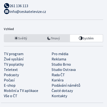
261 136 113
info@ceskatelevize.cz
Vzhled
Světlý
Tmavý
Systém
TV program
Pro média
Živé vysílání
Reklama
TV poplatky
Studio Brno
Teletext
Studio Ostrava
Podcasty
Rada ČT
Počasí
Kariéra
E-shop
Podávání námětů
Mobilní a TV aplikace
Časté dotazy
Vše o ČT
Kontakty