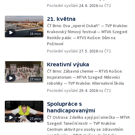
Poslední vysílání
24. 6. 2026
na ČT2
21. května
ČT Brno: Dva „operní Oskaři“ — TVP Kraków:
Krakovský filmový festival — MTVA Szeged:
26 min
Reökův palác — RTVS Košice: Dům na
Poštovní
Poslední vysílání
27. 5. 2026
na ČT2
Kreativní výuka
ČT Brno: Zábavná chemie — RTVS Košice:
Inspiratorium — MTVA Szeged: Milovníci
27 min
robotiky — TVP Kraków: Alternativní škola
Poslední vysílání
29. 4. 2026
na ČT2
Spolupráce s
handicapovanými
ČT Ostrava: Zdeňka a její psí smečka — MTVA
27 min
Szeged: Taneční mistr — TVP Kraków:
Centrum aktivit pro osoby se zdravotním