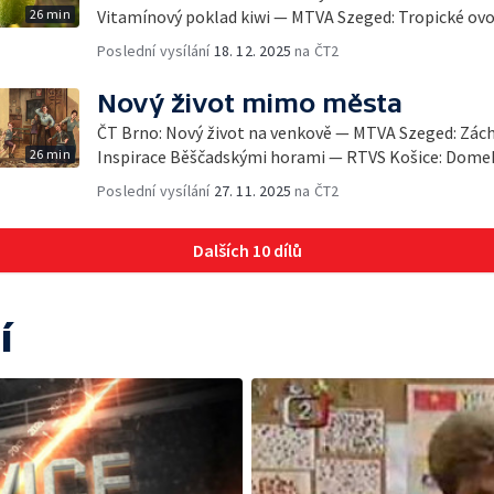
26 min
Vitamínový poklad kiwi — MTVA Szeged: Tropické ovo
Poslední vysílání
18. 12. 2025
na ČT2
Nový život mimo města
ČT Brno: Nový život na venkově — MTVA Szeged: Zác
26 min
Inspirace Běščadskými horami — RTVS Košice: Domek
Poslední vysílání
27. 11. 2025
na ČT2
Dalších 10 dílů
í