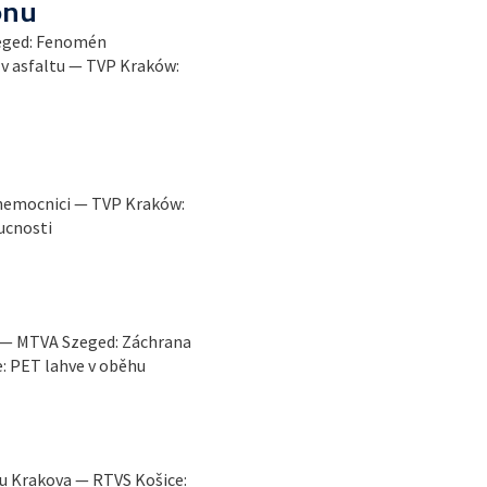
onu
zeged: Fenomén
v asfaltu — TVP Kraków:
i
 nemocnici — TVP Kraków:
ucnosti
 — MTVA Szeged: Záchrana
: PET lahve v oběhu
 u Krakova — RTVS Košice: