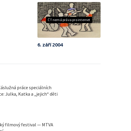
ČT nemá práva pro internet
6. září 2004
áslužná práce speciálních
Julka, Katka a „jejich“ děti
ký filmový festival — MTVA
ní