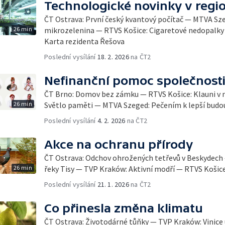
Technologické novinky v regi
ČT Ostrava: První český kvantový počítač — MTVA S
26 min
mikrozelenina — RTVS Košice: Cigaretové nedopalky 
Karta rezidenta Řešova
Poslední vysílání
18. 2. 2026
na ČT2
Nefinanční pomoc společnost
ČT Brno: Domov bez zámku — RTVS Košice: Klauni v
26 min
Světlo paměti — MTVA Szeged: Pečením k lepší budo
Poslední vysílání
4. 2. 2026
na ČT2
Akce na ochranu přírody
ČT Ostrava: Odchov ohrožených tetřevů v Beskydech
26 min
řeky Tisy — TVP Kraków: Aktivní modří — RTVS Košice
Poslední vysílání
21. 1. 2026
na ČT2
Co přinesla změna klimatu
ČT Ostrava: Životodárné tůňky — TVP Kraków: Vinice