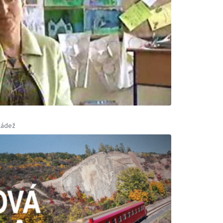
ládež