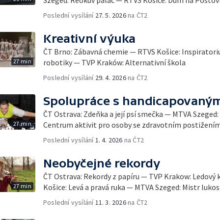
Poslední vysílání
27. 5. 2026
na ČT2
Kreativní výuka
ČT Brno: Zábavná chemie — RTVS Košice: Inspirator
27 min
robotiky — TVP Kraków: Alternativní škola
Poslední vysílání
29. 4. 2026
na ČT2
Spolupráce s handicapovaným
ČT Ostrava: Zdeňka a její psí smečka — MTVA Szeged
27 min
Centrum aktivit pro osoby se zdravotním postižením
Poslední vysílání
1. 4. 2026
na ČT2
Neobyčejné rekordy
ČT Ostrava: Rekordy z papíru — TVP Krakow: Ledový 
27 min
Košice: Levá a pravá ruka — MTVA Szeged: Mistr lukos
Poslední vysílání
11. 3. 2026
na ČT2