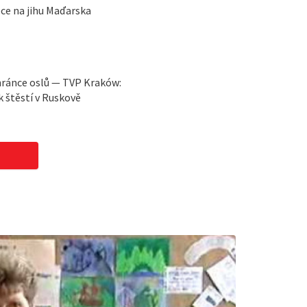
ce na jihu Maďarska
hránce oslů — TVP Kraków:
 štěstí v Ruskově