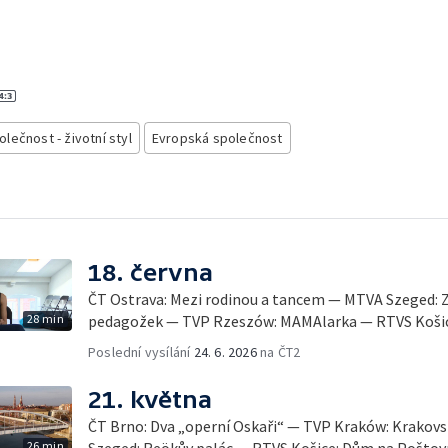
olečnost - životní styl
Evropská společnost
18. června
ČT Ostrava: Mezi rodinou a tancem — MTVA Szeged: Z
28 min
pedagožek — TVP Rzeszów: MAMAlarka — RTVS Košice: 
Poslední vysílání
24. 6. 2026
na ČT2
21. května
ČT Brno: Dva „operní Oskaři“ — TVP Kraków: Krakovs
26 min
Szeged: Reökův palác — RTVS Košice: Dům na Poštov