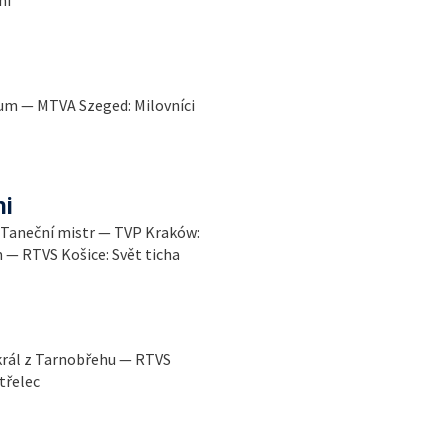
ium — MTVA Szeged: Milovníci
i
: Taneční mistr — TVP Kraków:
 — RTVS Košice: Svět ticha
král z Tarnobřehu — RTVS
třelec