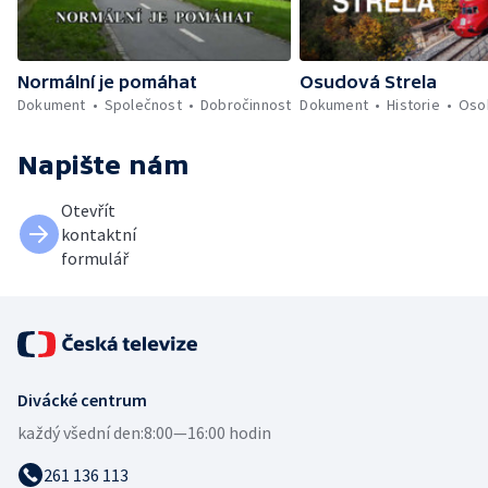
Normální je pomáhat
Osudová Strela
Dokument
Společnost
Dobročinnost
Dokument
Historie
Oso
Napište nám
Otevřít
kontaktní
formulář
Divácké centrum
každý všední den:
8:00—16:00 hodin
261 136 113