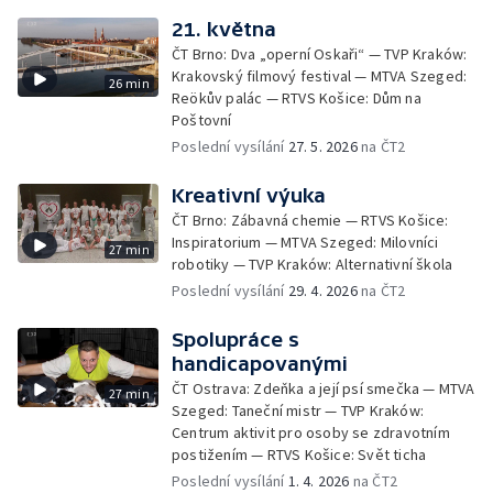
21. května
ČT Brno: Dva „operní Oskaři“ — TVP Kraków:
Krakovský filmový festival — MTVA Szeged:
26 min
Reökův palác — RTVS Košice: Dům na
Poštovní
Poslední vysílání
27. 5. 2026
na ČT2
Kreativní výuka
ČT Brno: Zábavná chemie — RTVS Košice:
Inspiratorium — MTVA Szeged: Milovníci
27 min
robotiky — TVP Kraków: Alternativní škola
Poslední vysílání
29. 4. 2026
na ČT2
Spolupráce s
handicapovanými
ČT Ostrava: Zdeňka a její psí smečka — MTVA
27 min
Szeged: Taneční mistr — TVP Kraków:
Centrum aktivit pro osoby se zdravotním
postižením — RTVS Košice: Svět ticha
Poslední vysílání
1. 4. 2026
na ČT2