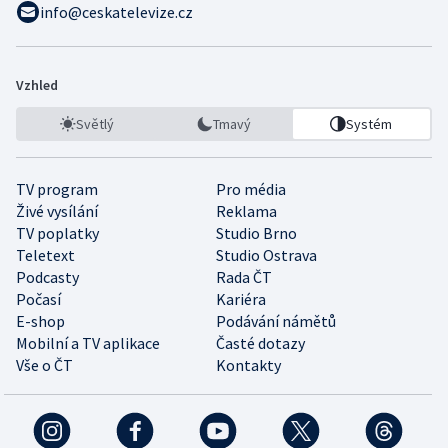
info@ceskatelevize.cz
Vzhled
Světlý
Tmavý
Systém
TV program
Pro média
Živé vysílání
Reklama
TV poplatky
Studio Brno
Teletext
Studio Ostrava
Podcasty
Rada ČT
Počasí
Kariéra
E-shop
Podávání námětů
Mobilní a TV aplikace
Časté dotazy
Vše o ČT
Kontakty