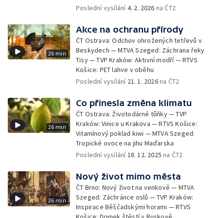
Poslední vysílání
4. 2. 2026
na ČT2
Akce na ochranu přírody
ČT Ostrava: Odchov ohrožených tetřevů v
Beskydech — MTVA Szeged: Záchrana řeky
26 min
Tisy — TVP Kraków: Aktivní modří — RTVS
Košice: PET lahve v oběhu
Poslední vysílání
21. 1. 2026
na ČT2
Co přinesla změna klimatu
ČT Ostrava: Životodárné tůňky — TVP
Kraków: Vinice u Krakova — RTVS Košice:
26 min
Vitamínový poklad kiwi — MTVA Szeged:
Tropické ovoce na jihu Maďarska
Poslední vysílání
18. 12. 2025
na ČT2
Nový život mimo města
ČT Brno: Nový život na venkově — MTVA
Szeged: Záchránce oslů — TVP Kraków:
26 min
Inspirace Běščadskými horami — RTVS
Košice: Domek štěstí v Ruskově