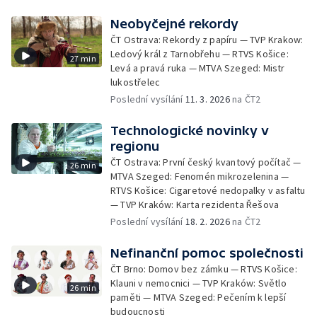
Neobyčejné rekordy
ČT Ostrava: Rekordy z papíru — TVP Krakow:
Ledový král z Tarnobřehu — RTVS Košice:
27 min
Levá a pravá ruka — MTVA Szeged: Mistr
lukostřelec
Poslední vysílání
11. 3. 2026
na ČT2
Technologické novinky v
regionu
ČT Ostrava: První český kvantový počítač —
26 min
MTVA Szeged: Fenomén mikrozelenina —
RTVS Košice: Cigaretové nedopalky v asfaltu
— TVP Kraków: Karta rezidenta Řešova
Poslední vysílání
18. 2. 2026
na ČT2
Nefinanční pomoc společnosti
ČT Brno: Domov bez zámku — RTVS Košice:
Klauni v nemocnici — TVP Kraków: Světlo
26 min
paměti — MTVA Szeged: Pečením k lepší
budoucnosti