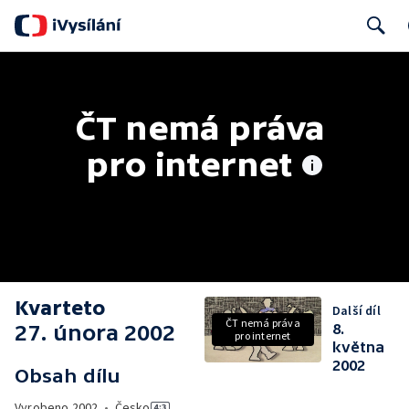
Search
ČT nemá práva 
pro internet
Kvarteto
Další díl
ČT nemá práva
27. února 2002
8.
pro internet
května
2002
Obsah dílu
Vyrobeno
2002
•
Česko