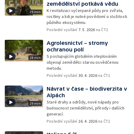
zemědělství potkává vědu
K revitalizaci vyčerpané půdy pro zvířata,
29 min
rostliny a lidi je nutné povědomí o složitosti
půdního ekosystému.
Poslední vysílání
7. 5. 2026
na ČT2
Agrolesnictví – stromy
ochranou polí
S postupujícím globálním oteplováním
28 min
objevují zemědělci starou osvědčenou
metodu.
Poslední vysílání
30. 4. 2026
na ČT2
Návrat v čase – biodiverzita v
Alpách
Staré druhy a odrůdy, nové nápady pro
29 min
budoucnost zemědělství, přírody i dalších
generací.
Poslední vysílání
16. 4. 2026
na ČT2