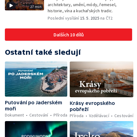
architektury, umění, módy, řemesel,
27 min
historie, vína a kuchařských tradic.
Poslední vysílání
15. 5. 2025
na ČT2
Dalších 10 dílů
Ostatní také sledují
Putování po Jaderském
Krásy evropského
moři
pobřeží
Dokument
Cestování
Příroda
Příroda
Vzdělávací
Cestování