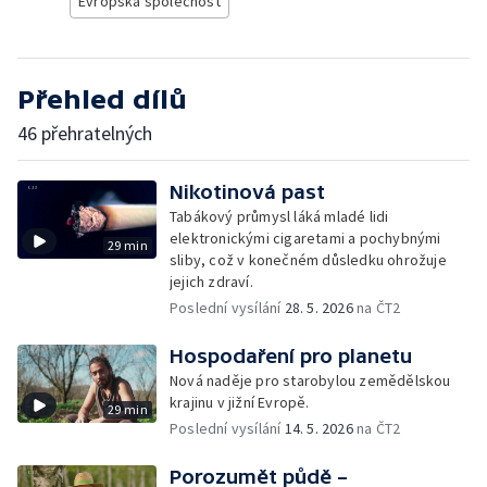
Evropská společnost
Přehled dílů
46 přehratelných
Nikotinová past
Tabákový průmysl láká mladé lidi
elektronickými cigaretami a pochybnými
29 min
sliby, což v konečném důsledku ohrožuje
jejich zdraví.
Poslední vysílání
28. 5. 2026
na ČT2
Hospodaření pro planetu
Nová naděje pro starobylou zemědělskou
krajinu v jižní Evropě.
29 min
Poslední vysílání
14. 5. 2026
na ČT2
Porozumět půdě –