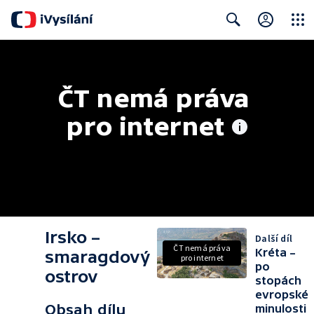
Close
Search
ČT nemá práva 
pro internet
Irsko –
Další díl
ČT nemá práva
Kréta –
smaragdový
pro internet
po
ostrov
stopách
evropské
Obsah dílu
minulosti