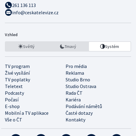
261 136 113
info@ceskatelevize.cz
Vzhled
Světlý
Tmavý
Systém
TV program
Pro média
Živé vysílání
Reklama
TV poplatky
Studio Brno
Teletext
Studio Ostrava
Podcasty
Rada ČT
Počasí
Kariéra
E-shop
Podávání námětů
Mobilní a TV aplikace
Časté dotazy
Vše o ČT
Kontakty