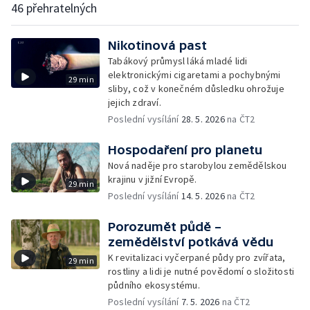
46 přehratelných
Nikotinová past
Tabákový průmysl láká mladé lidi
elektronickými cigaretami a pochybnými
29 min
sliby, což v konečném důsledku ohrožuje
jejich zdraví.
Poslední vysílání
28. 5. 2026
na ČT2
Hospodaření pro planetu
Nová naděje pro starobylou zemědělskou
krajinu v jižní Evropě.
29 min
Poslední vysílání
14. 5. 2026
na ČT2
Porozumět půdě –
zemědělství potkává vědu
K revitalizaci vyčerpané půdy pro zvířata,
29 min
rostliny a lidi je nutné povědomí o složitosti
půdního ekosystému.
Poslední vysílání
7. 5. 2026
na ČT2