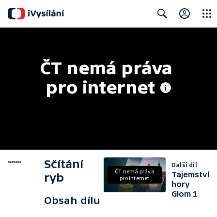
Close
Search
ČT nemá práva 
pro internet
Sčítání
Další díl
ČT nemá práva
Tajemství
ryb
pro internet
hory
Glom 1
Obsah dílu