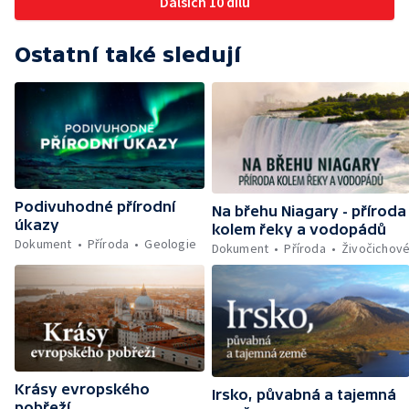
Dalších 10 dílů
Ostatní také sledují
Podivuhodné přírodní
Na břehu Niagary - příroda
úkazy
kolem řeky a vodopádů
Dokument
Příroda
Geologie
Dokument
Příroda
Živočichov
Krásy evropského
Irsko, půvabná a tajemná
pobřeží