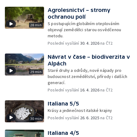
Agrolesnictví – stromy
ochranou polí
S postupujícím globálním oteplováním
28 min
objevují zemědělci starou osvědčenou
metodu.
Poslední vysílání
30. 4. 2026
na ČT2
Návrat v čase – biodiverzita v
Alpách
Staré druhy a odrůdy, nové nápady pro
29 min
budoucnost zemědělství, přírody i dalších
generací.
Poslední vysílání
16. 4. 2026
na ČT2
Italiana 5/5
Krásy a jedinečnost italské krajiny
Poslední vysílání
26. 6. 2025
na ČT2
30 min
Italiana 4/5