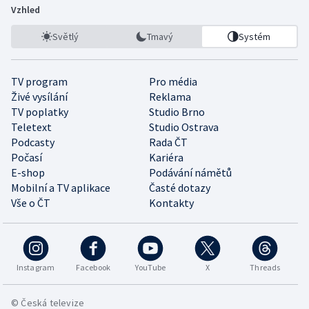
Vzhled
Světlý
Tmavý
Systém
TV program
Pro média
Živé vysílání
Reklama
TV poplatky
Studio Brno
Teletext
Studio Ostrava
Podcasty
Rada ČT
Počasí
Kariéra
E-shop
Podávání námětů
Mobilní a TV aplikace
Časté dotazy
Vše o ČT
Kontakty
Instagram
Facebook
YouTube
X
Threads
© Česká televize