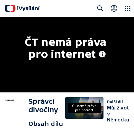
Close
Search
ČT nemá práva 
pro internet
Správci
Další díl
ČT nemá práva
Můj život
divočiny
pro internet
v
Německu
Obsah dílu