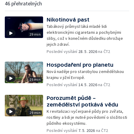
46 přehratelných
Nikotinová past
Tabákový průmysl láká mladé lidi
elektronickými cigaretami a pochybnými
29 min
sliby, což v konečném důsledku ohrožuje
jejich zdraví.
Poslední vysílání
28. 5. 2026
na ČT2
Hospodaření pro planetu
Nová naděje pro starobylou zemědělskou
krajinu v jižní Evropě.
29 min
Poslední vysílání
14. 5. 2026
na ČT2
Porozumět půdě –
zemědělství potkává vědu
K revitalizaci vyčerpané půdy pro zvířata,
29 min
rostliny a lidi je nutné povědomí o složitosti
půdního ekosystému.
Poslední vysílání
7. 5. 2026
na ČT2