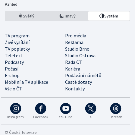
Vzhled
Světlý
Tmavý
Systém
TV program
Pro média
Živé vysílání
Reklama
TV poplatky
Studio Brno
Teletext
Studio Ostrava
Podcasty
Rada ČT
Počasí
Kariéra
E-shop
Podávání námětů
Mobilní a TV aplikace
Časté dotazy
Vše o ČT
Kontakty
Instagram
Facebook
YouTube
X
Threads
© Česká televize