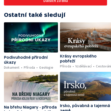
Dalších 10 dílů
Ostatní také sledují
Krásy evropského
Podivuhodné přírodní
pobřeží
úkazy
Příroda
Vzdělávací
Cestován
Dokument
Příroda
Geologie
Irsko, půvabná a tajemná
Na břehu Niagary - příroda
země