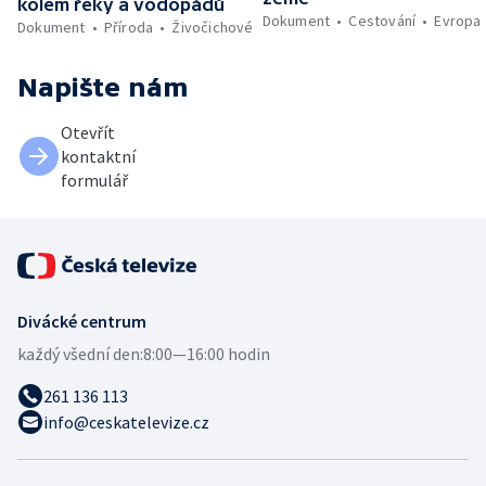
kolem řeky a vodopádů
Dokument
Cestování
Evropa
Dokument
Příroda
Živočichové
Napište nám
Otevřít
kontaktní
formulář
Divácké centrum
každý všední den:
8:00—16:00 hodin
261 136 113
info@ceskatelevize.cz