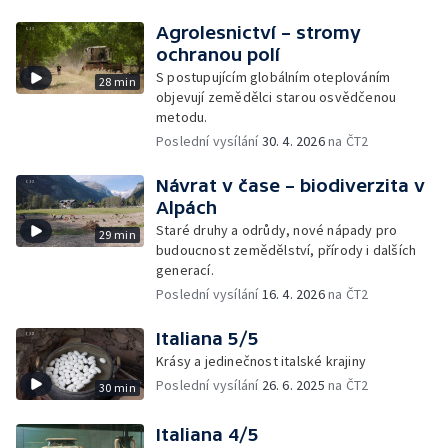
Agrolesnictví – stromy
ochranou polí
S postupujícím globálním oteplováním
28 min
objevují zemědělci starou osvědčenou
metodu.
Poslední vysílání
30. 4. 2026
na ČT2
Návrat v čase – biodiverzita v
Alpách
Staré druhy a odrůdy, nové nápady pro
29 min
budoucnost zemědělství, přírody i dalších
generací.
Poslední vysílání
16. 4. 2026
na ČT2
Italiana 5/5
Krásy a jedinečnost italské krajiny
Poslední vysílání
26. 6. 2025
na ČT2
30 min
Italiana 4/5