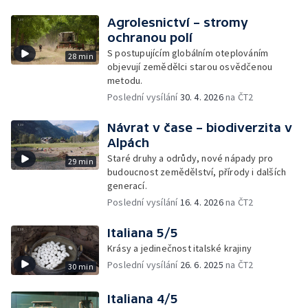
Agrolesnictví – stromy
ochranou polí
S postupujícím globálním oteplováním
28 min
objevují zemědělci starou osvědčenou
metodu.
Poslední vysílání
30. 4. 2026
na ČT2
Návrat v čase – biodiverzita v
Alpách
Staré druhy a odrůdy, nové nápady pro
29 min
budoucnost zemědělství, přírody i dalších
generací.
Poslední vysílání
16. 4. 2026
na ČT2
Italiana 5/5
Krásy a jedinečnost italské krajiny
Poslední vysílání
26. 6. 2025
na ČT2
30 min
Italiana 4/5