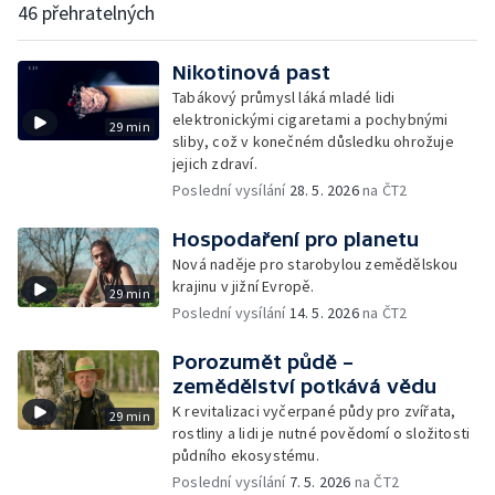
46 přehratelných
Nikotinová past
Tabákový průmysl láká mladé lidi
elektronickými cigaretami a pochybnými
29 min
sliby, což v konečném důsledku ohrožuje
jejich zdraví.
Poslední vysílání
28. 5. 2026
na ČT2
Hospodaření pro planetu
Nová naděje pro starobylou zemědělskou
krajinu v jižní Evropě.
29 min
Poslední vysílání
14. 5. 2026
na ČT2
Porozumět půdě –
zemědělství potkává vědu
K revitalizaci vyčerpané půdy pro zvířata,
29 min
rostliny a lidi je nutné povědomí o složitosti
půdního ekosystému.
Poslední vysílání
7. 5. 2026
na ČT2