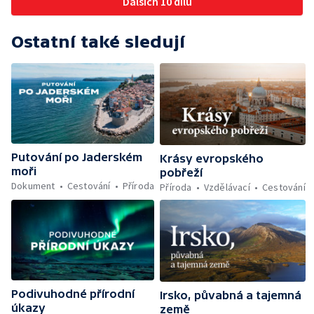
Dalších 10 dílů
Ostatní také sledují
Putování po Jaderském
Krásy evropského
moři
pobřeží
Dokument
Cestování
Příroda
Příroda
Vzdělávací
Cestování
Podivuhodné přírodní
Irsko, půvabná a tajemná
úkazy
země