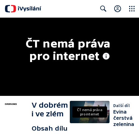
Close
Search
ČT nemá práva 
pro internet
V dobrém
Další díl
ČT nemá práva
Evina
i ve zlém
pro internet
čerstvá
zelenina
Obsah dílu