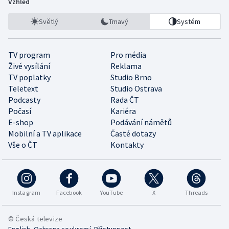
Vzhled
Světlý
Tmavý
Systém
TV program
Pro média
Živé vysílání
Reklama
TV poplatky
Studio Brno
Teletext
Studio Ostrava
Podcasty
Rada ČT
Počasí
Kariéra
E-shop
Podávání námětů
Mobilní a TV aplikace
Časté dotazy
Vše o ČT
Kontakty
Instagram
Facebook
YouTube
X
Threads
© Česká televize
•
•
English
Ochrana soukromí
Přístupnost