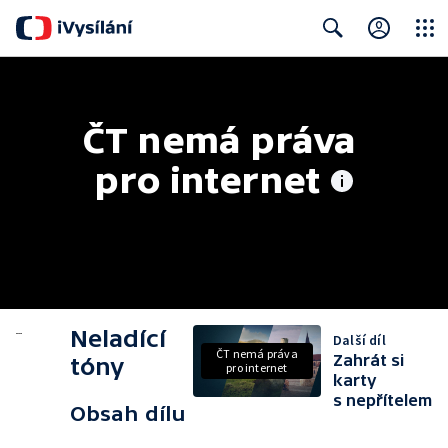
Close
Search
ČT nemá práva 
pro internet
Neladící
Další díl
ČT nemá práva
Zahrát si
tóny
pro internet
karty
s nepřítelem
Obsah dílu