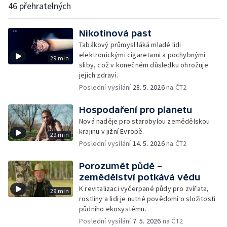
46 přehratelných
Nikotinová past
Tabákový průmysl láká mladé lidi
elektronickými cigaretami a pochybnými
29 min
sliby, což v konečném důsledku ohrožuje
jejich zdraví.
Poslední vysílání
28. 5. 2026
na ČT2
Hospodaření pro planetu
Nová naděje pro starobylou zemědělskou
krajinu v jižní Evropě.
29 min
Poslední vysílání
14. 5. 2026
na ČT2
Porozumět půdě –
zemědělství potkává vědu
K revitalizaci vyčerpané půdy pro zvířata,
29 min
rostliny a lidi je nutné povědomí o složitosti
půdního ekosystému.
Poslední vysílání
7. 5. 2026
na ČT2