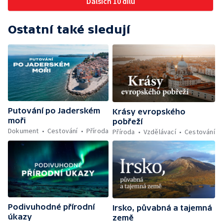
Dalších 10 dílů
Ostatní také sledují
Putování po Jaderském
Krásy evropského
moři
pobřeží
Dokument
Cestování
Příroda
Příroda
Vzdělávací
Cestování
Podivuhodné přírodní
Irsko, půvabná a tajemná
úkazy
země