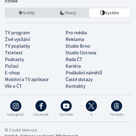
Vzhled
Světlý
Tmavý
Systém
TV program
Pro média
Živé vysílání
Reklama
TV poplatky
Studio Brno
Teletext
Studio Ostrava
Podcasty
Rada ČT
Počasí
Kariéra
E-shop
Podávání námětů
Mobilní a TV aplikace
Časté dotazy
Vše o ČT
Kontakty
Instagram
Facebook
YouTube
X
Threads
© Česká televize
•
•
English
Ochrana soukromí
Přístupnost