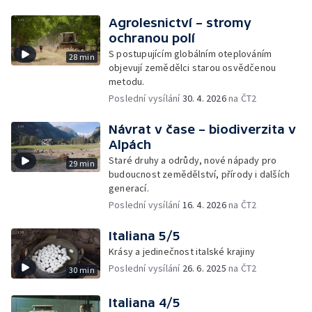
Agrolesnictví – stromy
ochranou polí
S postupujícím globálním oteplováním
28 min
objevují zemědělci starou osvědčenou
metodu.
Poslední vysílání
30. 4. 2026
na ČT2
Návrat v čase – biodiverzita v
Alpách
Staré druhy a odrůdy, nové nápady pro
29 min
budoucnost zemědělství, přírody i dalších
generací.
Poslední vysílání
16. 4. 2026
na ČT2
Italiana 5/5
Krásy a jedinečnost italské krajiny
Poslední vysílání
26. 6. 2025
na ČT2
30 min
Italiana 4/5