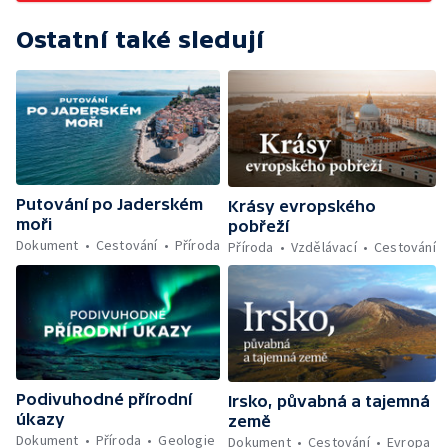
Ostatní také sledují
Putování po Jaderském
Krásy evropského
moři
pobřeží
Dokument
Cestování
Příroda
Příroda
Vzdělávací
Cestování
Podivuhodné přírodní
Irsko, půvabná a tajemná
úkazy
země
Dokument
Příroda
Geologie
Dokument
Cestování
Evropa