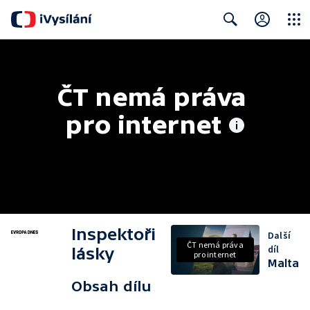
Close
Search
ČT nemá práva 
pro internet
Inspektoři
Další
ČT nemá práva
díl
lásky
pro internet
Malta
Obsah dílu