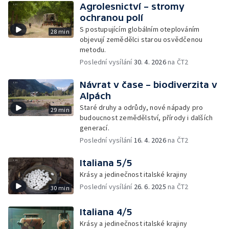
Agrolesnictví – stromy
ochranou polí
S postupujícím globálním oteplováním
28 min
objevují zemědělci starou osvědčenou
metodu.
Poslední vysílání
30. 4. 2026
na ČT2
Návrat v čase – biodiverzita v
Alpách
Staré druhy a odrůdy, nové nápady pro
29 min
budoucnost zemědělství, přírody i dalších
generací.
Poslední vysílání
16. 4. 2026
na ČT2
Italiana 5/5
Krásy a jedinečnost italské krajiny
Poslední vysílání
26. 6. 2025
na ČT2
30 min
Italiana 4/5
Krásy a jedinečnost italské krajiny