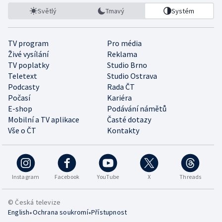
Světlý
Tmavý
Systém
TV program
Pro média
Živé vysílání
Reklama
TV poplatky
Studio Brno
Teletext
Studio Ostrava
Podcasty
Rada ČT
Počasí
Kariéra
E-shop
Podávání námětů
Mobilní a TV aplikace
Časté dotazy
Vše o ČT
Kontakty
Instagram
Facebook
YouTube
X
Threads
© Česká televize
•
•
English
Ochrana soukromí
Přístupnost