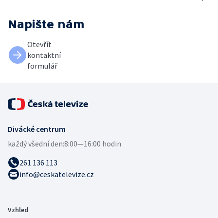
Napište nám
Otevřít
kontaktní
formulář
Divácké centrum
každý všední den:
8:00—16:00 hodin
261 136 113
info@ceskatelevize.cz
Vzhled