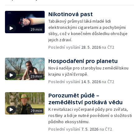
Nikotinová past
Tabákový průmysl láká mladé lidi
elektronickými cigaretami a pochybnými
29 min
sliby, což v konečném důsledku ohrožuje
jejich zdraví.
Poslední vysílání
28. 5. 2026
na ČT2
Hospodaření pro planetu
Nová naděje pro starobylou zemědělskou
krajinu v jižní Evropě.
29 min
Poslední vysílání
14. 5. 2026
na ČT2
Porozumět půdě –
zemědělství potkává vědu
K revitalizaci vyčerpané půdy pro zvířata,
29 min
rostliny a lidi je nutné povědomí o složitosti
půdního ekosystému.
Poslední vysílání
7. 5. 2026
na ČT2