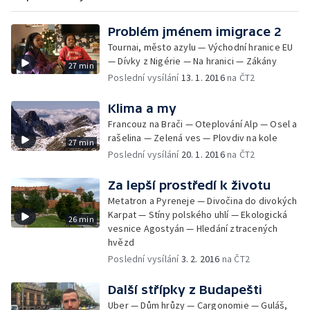
Problém jménem imigrace 2
Tournai, město azylu — Východní hranice EU
— Dívky z Nigérie — Na hranici — Zákány
27 min
Poslední vysílání
13. 1. 2016
na ČT2
Klima a my
Francouz na Brači — Oteplování Alp — Osel a
rašelina — Zelená ves — Plovdiv na kole
27 min
Poslední vysílání
20. 1. 2016
na ČT2
Za lepší prostředí k životu
Metatron a Pyreneje — Divočina do divokých
Karpat — Stíny polského uhlí — Ekologická
26 min
vesnice Agostyán — Hledání ztracených
hvězd
Poslední vysílání
3. 2. 2016
na ČT2
Další střípky z Budapešti
Uber — Dům hrůzy — Cargonomie — Guláš,