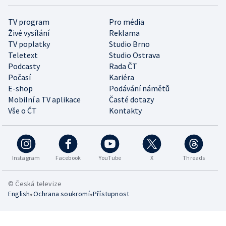
TV program
Pro média
Živé vysílání
Reklama
TV poplatky
Studio Brno
Teletext
Studio Ostrava
Podcasty
Rada ČT
Počasí
Kariéra
E-shop
Podávání námětů
Mobilní a TV aplikace
Časté dotazy
Vše o ČT
Kontakty
Instagram
Facebook
YouTube
X
Threads
© Česká televize
•
•
English
Ochrana soukromí
Přístupnost