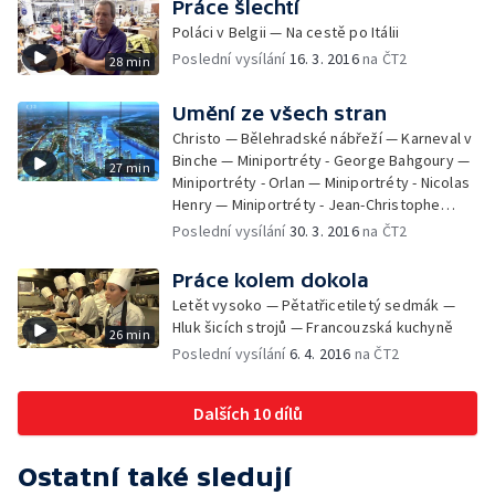
Práce šlechtí
Poláci v Belgii — Na cestě po Itálii
Poslední vysílání
16. 3. 2016
na ČT2
28 min
Umění ze všech stran
Christo — Bělehradské nábřeží — Karneval v
Binche — Miniportréty - George Bahgoury —
27 min
Miniportréty - Orlan — Miniportréty - Nicolas
Henry — Miniportréty - Jean-Christophe
Averty — Miniportréty - Lil Tai Z
Poslední vysílání
30. 3. 2016
na ČT2
Práce kolem dokola
Letět vysoko — Pětatřicetiletý sedmák —
Hluk šicích strojů — Francouzská kuchyně
26 min
Poslední vysílání
6. 4. 2016
na ČT2
Dalších 10 dílů
Ostatní také sledují