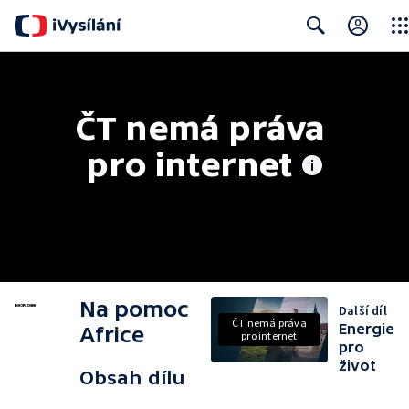
Clos
Search
ČT nemá práva 
pro internet
Na pomoc
Další díl
ČT nemá práva
Energie
Africe
pro internet
pro
život
Obsah dílu