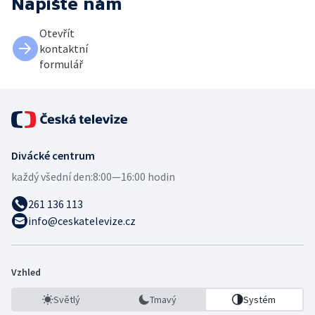
Napište nám
Otevřít
kontaktní
formulář
Divácké centrum
každý všední den:
8:00—16:00 hodin
261 136 113
info@ceskatelevize.cz
Vzhled
Světlý
Tmavý
Systém