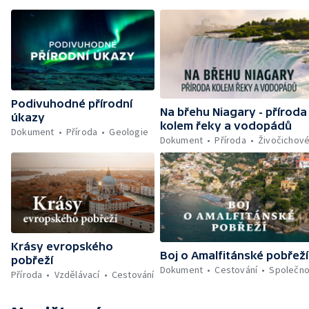
Podivuhodné přírodní
Na břehu Niagary - příroda
úkazy
kolem řeky a vodopádů
Dokument
Příroda
Geologie
Dokument
Příroda
Živočichov
Krásy evropského
Boj o Amalfitánské pobřeží
pobřeží
Dokument
Cestování
Společno
Příroda
Vzdělávací
Cestování