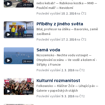
nebo kebab? — Rubikova kostka — MHD —
26 min
Pouliční malíř — Nevidomí
Poslední vysílání
10. 2. 2016
na ČT2
Příběhy z jiného světa
Bilal, profesor na útěku — Bavorsko, země
zaslíbená
26 min
Poslední vysílání
17. 2. 2016
na ČT2
Samá voda
Nizozemsko - Nechte vodu vstoupit —
Oteplování oceánu — Ve vodě a kolem ní -
26 min
Střípky z Francie
Poslední vysílání
2. 3. 2016
na ČT2
Kulturní rozmanitost
Folkowisko — Klášter Žiče — Létající páv —
Galerie v papežských stájích
26 min
Poslední vysílání
9. 3. 2016
na ČT2