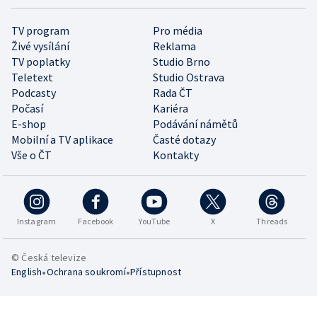
TV program
Pro média
Živé vysílání
Reklama
TV poplatky
Studio Brno
Teletext
Studio Ostrava
Podcasty
Rada ČT
Počasí
Kariéra
E-shop
Podávání námětů
Mobilní a TV aplikace
Časté dotazy
Vše o ČT
Kontakty
Instagram
Facebook
YouTube
X
Threads
© Česká televize
•
•
English
Ochrana soukromí
Přístupnost