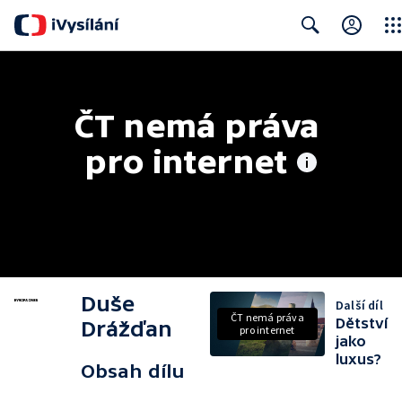
Clos
Search
ČT nemá práva 
pro internet
Duše
Další díl
ČT nemá práva
Dětství
Drážďan
pro internet
jako
luxus?
Obsah dílu