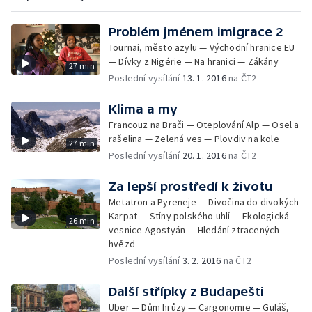
Problém jménem imigrace 2
Tournai, město azylu — Východní hranice EU
— Dívky z Nigérie — Na hranici — Zákány
27 min
Poslední vysílání
13. 1. 2016
na ČT2
Klima a my
Francouz na Brači — Oteplování Alp — Osel a
rašelina — Zelená ves — Plovdiv na kole
27 min
Poslední vysílání
20. 1. 2016
na ČT2
Za lepší prostředí k životu
Metatron a Pyreneje — Divočina do divokých
Karpat — Stíny polského uhlí — Ekologická
26 min
vesnice Agostyán — Hledání ztracených
hvězd
Poslední vysílání
3. 2. 2016
na ČT2
Další střípky z Budapešti
Uber — Dům hrůzy — Cargonomie — Guláš,