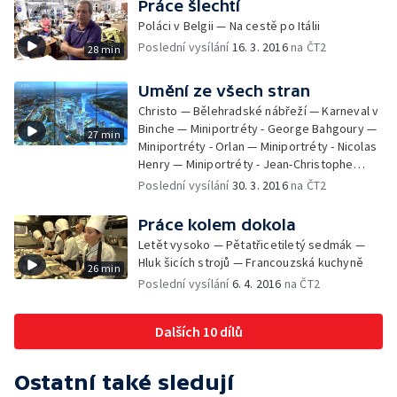
Práce šlechtí
Poláci v Belgii — Na cestě po Itálii
Poslední vysílání
16. 3. 2016
na ČT2
28 min
Umění ze všech stran
Christo — Bělehradské nábřeží — Karneval v
Binche — Miniportréty - George Bahgoury —
27 min
Miniportréty - Orlan — Miniportréty - Nicolas
Henry — Miniportréty - Jean-Christophe
Averty — Miniportréty - Lil Tai Z
Poslední vysílání
30. 3. 2016
na ČT2
Práce kolem dokola
Letět vysoko — Pětatřicetiletý sedmák —
Hluk šicích strojů — Francouzská kuchyně
26 min
Poslední vysílání
6. 4. 2016
na ČT2
Dalších 10 dílů
Ostatní také sledují