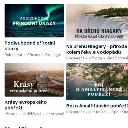
Podivuhodné přírodní
Na břehu Niagary - příroda
úkazy
kolem řeky a vodopádů
Dokument
Příroda
Geologie
Dokument
Příroda
Živočichov
Krásy evropského
Boj o Amalfitánské pobřeží
pobřeží
Dokument
Cestování
Společno
Příroda
Vzdělávací
Cestování