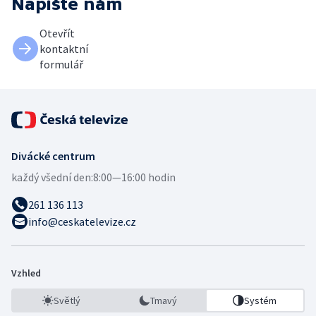
Napište nám
Otevřít
kontaktní
formulář
Divácké centrum
každý všední den:
8:00—16:00 hodin
261 136 113
info@ceskatelevize.cz
Vzhled
Světlý
Tmavý
Systém