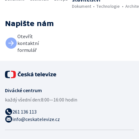
Dokument
Technologie
Archit
Napište nám
Otevřít
kontaktní
formulář
Divácké centrum
každý všední den:
8:00—16:00 hodin
261 136 113
info@ceskatelevize.cz