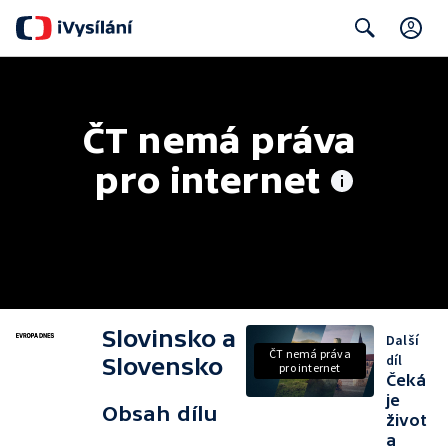
C
Search
ČT nemá práva 
pro internet
Slovinsko a
Další
ČT nemá práva
díl
Slovensko
pro internet
Čeká
je
Obsah dílu
život
a