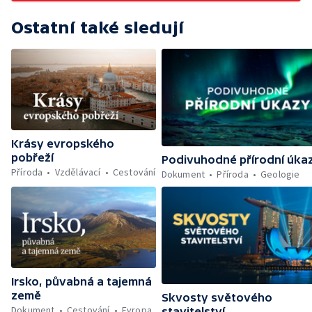
Ostatní také sledují
Krásy evropského
pobřeží
Podivuhodné přírodní úka
Příroda
Vzdělávací
Cestování
Dokument
Příroda
Geologie
Irsko, půvabná a tajemná
země
Skvosty světového
Dokument
Cestování
Evropa
stavitelství