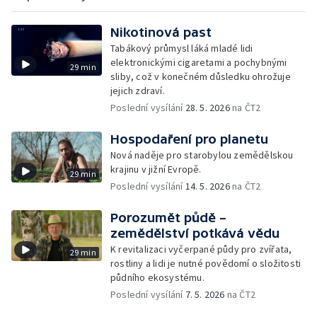
Nikotinová past
Tabákový průmysl láká mladé lidi
elektronickými cigaretami a pochybnými
29 min
sliby, což v konečném důsledku ohrožuje
jejich zdraví.
Poslední vysílání
28. 5. 2026
na ČT2
Hospodaření pro planetu
Nová naděje pro starobylou zemědělskou
krajinu v jižní Evropě.
29 min
Poslední vysílání
14. 5. 2026
na ČT2
Porozumět půdě –
zemědělství potkává vědu
K revitalizaci vyčerpané půdy pro zvířata,
29 min
rostliny a lidi je nutné povědomí o složitosti
půdního ekosystému.
Poslední vysílání
7. 5. 2026
na ČT2