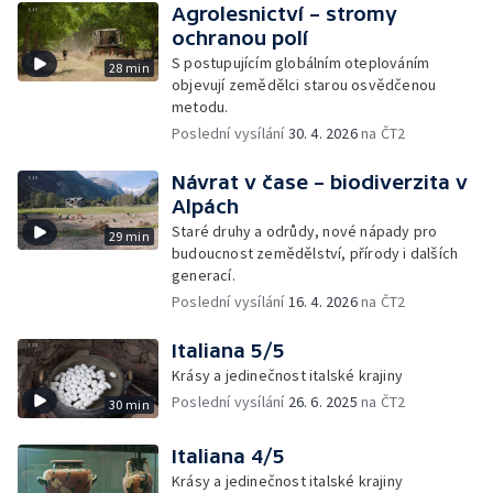
Agrolesnictví – stromy
ochranou polí
S postupujícím globálním oteplováním
28 min
objevují zemědělci starou osvědčenou
metodu.
Poslední vysílání
30. 4. 2026
na ČT2
Návrat v čase – biodiverzita v
Alpách
Staré druhy a odrůdy, nové nápady pro
29 min
budoucnost zemědělství, přírody i dalších
generací.
Poslední vysílání
16. 4. 2026
na ČT2
Italiana 5/5
Krásy a jedinečnost italské krajiny
Poslední vysílání
26. 6. 2025
na ČT2
30 min
Italiana 4/5
Krásy a jedinečnost italské krajiny