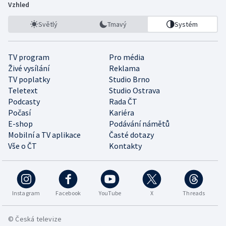
Vzhled
Světlý
Tmavý
Systém
TV program
Pro média
Živé vysílání
Reklama
TV poplatky
Studio Brno
Teletext
Studio Ostrava
Podcasty
Rada ČT
Počasí
Kariéra
E-shop
Podávání námětů
Mobilní a TV aplikace
Časté dotazy
Vše o ČT
Kontakty
Instagram
Facebook
YouTube
X
Threads
© Česká televize