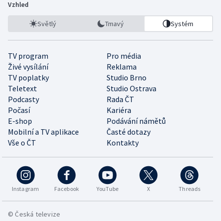
Vzhled
Světlý
Tmavý
Systém
TV program
Pro média
Živé vysílání
Reklama
TV poplatky
Studio Brno
Teletext
Studio Ostrava
Podcasty
Rada ČT
Počasí
Kariéra
E-shop
Podávání námětů
Mobilní a TV aplikace
Časté dotazy
Vše o ČT
Kontakty
Instagram
Facebook
YouTube
X
Threads
© Česká televize