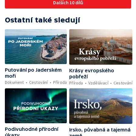
Dalších 10 dílů
Ostatní také sledují
Putování po Jaderském
Krásy evropského
moři
pobřeží
Dokument
Cestování
Příroda
Příroda
Vzdělávací
Cestování
Podivuhodné přírodní
Irsko, půvabná a tajemná
úkazy
země