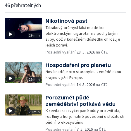
46 přehratelných
Nikotinová past
Tabákový průmysl láká mladé lidi
elektronickými cigaretami a pochybnými
29 min
sliby, což v konečném důsledku ohrožuje
jejich zdraví.
Poslední vysílání
28. 5. 2026
na ČT2
Hospodaření pro planetu
Nová naděje pro starobylou zemědělskou
krajinu v jižní Evropě.
29 min
Poslední vysílání
14. 5. 2026
na ČT2
Porozumět půdě –
zemědělství potkává vědu
K revitalizaci vyčerpané půdy pro zvířata,
29 min
rostliny a lidi je nutné povědomí o složitosti
půdního ekosystému.
Poslední vysílání
7. 5. 2026
na ČT2