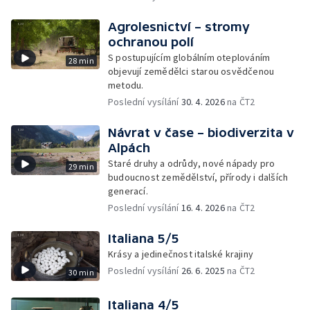
Agrolesnictví – stromy
ochranou polí
S postupujícím globálním oteplováním
28 min
objevují zemědělci starou osvědčenou
metodu.
Poslední vysílání
30. 4. 2026
na ČT2
Návrat v čase – biodiverzita v
Alpách
Staré druhy a odrůdy, nové nápady pro
29 min
budoucnost zemědělství, přírody i dalších
generací.
Poslední vysílání
16. 4. 2026
na ČT2
Italiana 5/5
Krásy a jedinečnost italské krajiny
Poslední vysílání
26. 6. 2025
na ČT2
30 min
Italiana 4/5