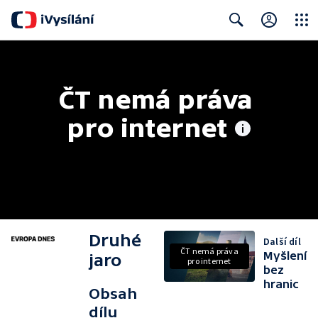
Close
Search
ČT nemá práva 
pro internet
Druhé
Další díl
ČT nemá práva
Myšlení
jaro
pro internet
bez
hranic
Obsah
dílu