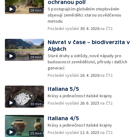
ochranou polí
S postupujícím globálním oteplováním
28 min
objevují zemědělci starou osvědčenou
metodu.
Poslední vysílání
30. 4. 2026
na ČT2
Návrat v čase – biodiverzita v
Alpách
Staré druhy a odrůdy, nové nápady pro
29 min
budoucnost zemědělství, přírody i dalších
generací.
Poslední vysílání
16. 4. 2026
na ČT2
Italiana 5/5
Krásy a jedinečnost italské krajiny
Poslední vysílání
26. 6. 2025
na ČT2
30 min
Italiana 4/5
Krásy a jedinečnost italské krajiny
Poslední vysílání
12. 6. 2025
na ČT2
25 min