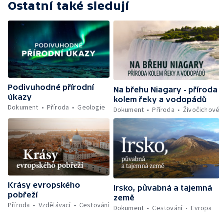
Ostatní také sledují
Podivuhodné přírodní
Na břehu Niagary - příroda
úkazy
kolem řeky a vodopádů
Dokument
Příroda
Geologie
Dokument
Příroda
Živočichov
Krásy evropského
Irsko, půvabná a tajemná
pobřeží
země
Příroda
Vzdělávací
Cestování
Dokument
Cestování
Evropa