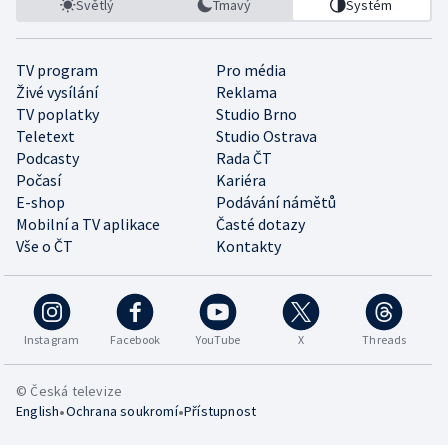
Světlý
Tmavý
Systém
TV program
Pro média
Živé vysílání
Reklama
TV poplatky
Studio Brno
Teletext
Studio Ostrava
Podcasty
Rada ČT
Počasí
Kariéra
E-shop
Podávání námětů
Mobilní a TV aplikace
Časté dotazy
Vše o ČT
Kontakty
Instagram
Facebook
YouTube
X
Threads
© Česká televize
•
•
English
Ochrana soukromí
Přístupnost