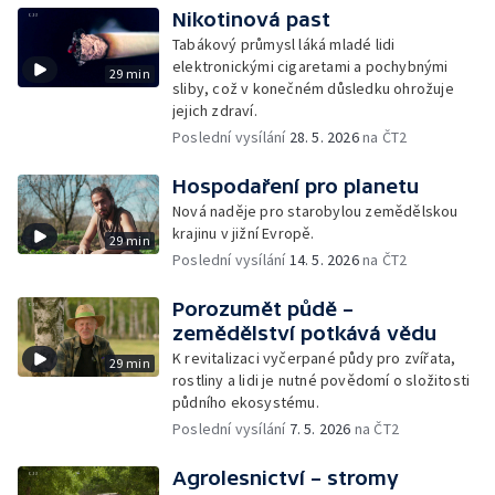
Nikotinová past
Tabákový průmysl láká mladé lidi
elektronickými cigaretami a pochybnými
29 min
sliby, což v konečném důsledku ohrožuje
jejich zdraví.
Poslední vysílání
28. 5. 2026
na ČT2
Hospodaření pro planetu
Nová naděje pro starobylou zemědělskou
krajinu v jižní Evropě.
29 min
Poslední vysílání
14. 5. 2026
na ČT2
Porozumět půdě –
zemědělství potkává vědu
K revitalizaci vyčerpané půdy pro zvířata,
29 min
rostliny a lidi je nutné povědomí o složitosti
půdního ekosystému.
Poslední vysílání
7. 5. 2026
na ČT2
Agrolesnictví – stromy