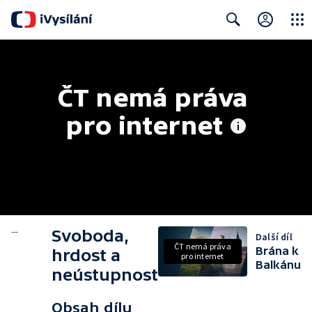
Close
Search
ČT nemá práva 
pro internet
Svoboda,
Další díl
ČT nemá práva
Brána k
hrdost a
pro internet
Balkánu
neústupnost
Obsah dílu