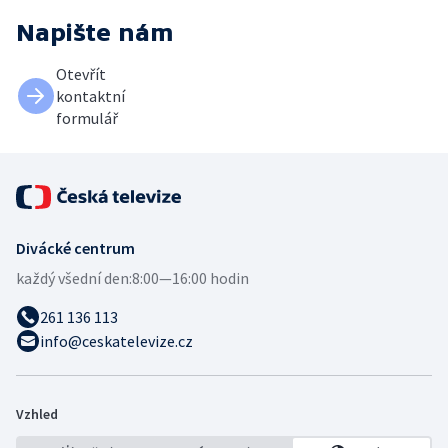
Napište nám
Otevřít
kontaktní
formulář
Divácké centrum
každý všední den:
8:00—16:00 hodin
261 136 113
info@ceskatelevize.cz
Vzhled