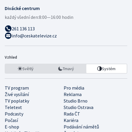
Divácké centrum
každý všední den:
8:00—16:00 hodin
261 136 113
info@ceskatelevize.cz
Vzhled
Světlý
Tmavý
Systém
TV program
Pro média
Živé vysílání
Reklama
TV poplatky
Studio Brno
Teletext
Studio Ostrava
Podcasty
Rada ČT
Počasí
Kariéra
E-shop
Podávání námětů