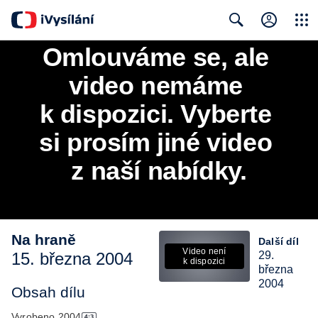
Close
Search
Omlouváme se, ale 
video nemáme 
k dispozici. Vyberte 
si prosím jiné video 
z naší nabídky.
Na hraně
Další díl
Video není
15. března 2004
29.
k dispozici
března
2004
Obsah dílu
Vyrobeno
2004