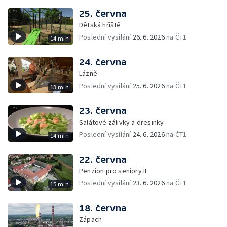
25. června
Dětská hřiště
Poslední vysílání
26. 6. 2026
na ČT1
14 min
24. června
Lázně
Poslední vysílání
25. 6. 2026
na ČT1
13 min
23. června
Salátové zálivky a dresinky
Poslední vysílání
24. 6. 2026
na ČT1
14 min
22. června
Penzion pro seniory II
Poslední vysílání
23. 6. 2026
na ČT1
15 min
18. června
Zápach