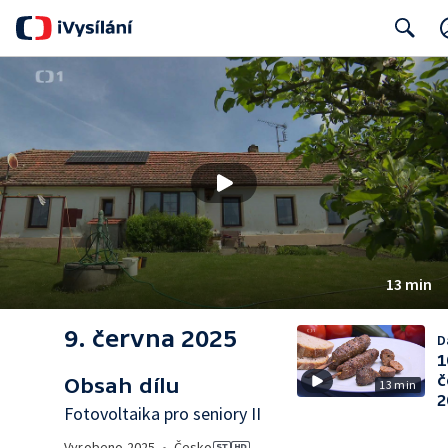
Search
13 min
9. června 2025
D
1
č
Obsah dílu
13 min
2
Fotovoltaika pro seniory II
Vyrobeno
2025
•
Česko