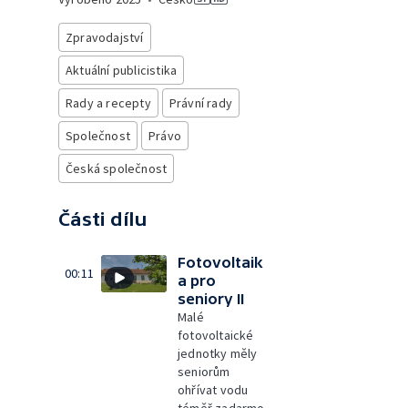
Zpravodajství
Aktuální publicistika
Rady a recepty
Právní rady
Společnost
Právo
Česká společnost
Části dílu
Fotovoltaik
00:11
a pro
seniory II
Malé
fotovoltaické
jednotky měly
seniorům
ohřívat vodu