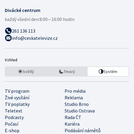
Divácké centrum
každý všední den:
8:00—16:00 hodin
261 136 113
info@ceskatelevize.cz
Vzhled
Světlý
Tmavý
Systém
TV program
Pro média
Živé vysílání
Reklama
TV poplatky
Studio Brno
Teletext
Studio Ostrava
Podcasty
Rada ČT
Počasí
Kariéra
E-shop
Podávání námětů