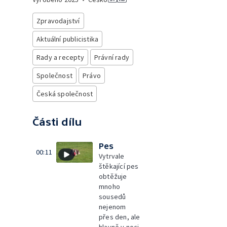
Zpravodajství
Aktuální publicistika
Rady a recepty
Právní rady
Společnost
Právo
Česká společnost
Části dílu
Pes
00:11
Vytrvale
štěkající pes
obtěžuje
mnoho
sousedů
nejenom
přes den, ale