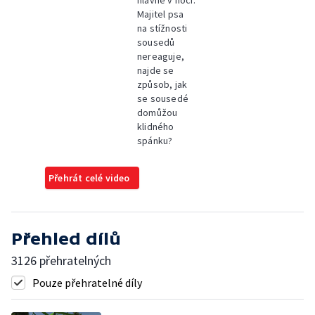
hlavně v noci.
Majitel psa
na stížnosti
sousedů
nereaguje,
najde se
způsob, jak
se sousedé
domůžou
klidného
spánku?
Přehrát celé video
Přehled dílů
3126 přehratelných
Pouze přehratelné díly