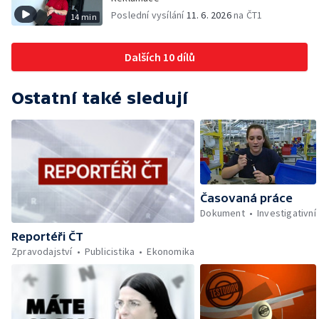
Poslední vysílání
11. 6. 2026
na ČT1
14 min
Dalších 10 dílů
Ostatní také sledují
Časovaná práce
Dokument
Investigativní
Reportéři ČT
Zpravodajství
Publicistika
Ekonomika