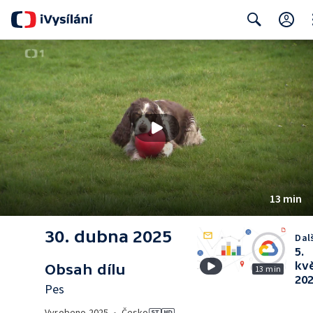
Cl
Search
13 min
30. dubna 2025
Dalš
5.
kv
Obsah dílu
13 min
20
Pes
Vyrobeno
2025
•
Česko