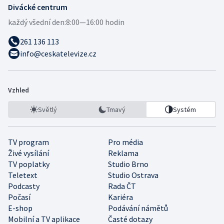
Divácké centrum
každý všední den:
8:00—16:00 hodin
261 136 113
info@ceskatelevize.cz
Vzhled
Světlý
Tmavý
Systém
TV program
Pro média
Živé vysílání
Reklama
TV poplatky
Studio Brno
Teletext
Studio Ostrava
Podcasty
Rada ČT
Počasí
Kariéra
E-shop
Podávání námětů
Mobilní a TV aplikace
Časté dotazy