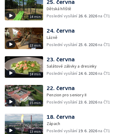
25. června
Dětská hřiště
Poslední vysílání
26. 6. 2026
na ČT1
14 min
24. června
Lázně
Poslední vysílání
25. 6. 2026
na ČT1
13 min
23. června
Salátové zálivky a dresinky
Poslední vysílání
24. 6. 2026
na ČT1
14 min
22. června
Penzion pro seniory II
Poslední vysílání
23. 6. 2026
na ČT1
15 min
18. června
Zápach
Poslední vysílání
19. 6. 2026
na ČT1
13 min