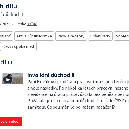
h dílu
ní důchod II
o
2022
•
Česko
ajství
Aktuální publicistika
Rady a recepty
Právní rady
Společ
Česká společnost
 dílu
Invalidní důchod II
Paní Nováková prodělala pracovní úraz, po kterém jí
trvalé následky. Po několika letech pracovní nesch
a evidence na úřadu práce zůstala bez peněz a bez p
Požádala proto o invalidní důchod. Ten jí ale ČSSZ 
zamítala. Co se změnilo po našem natáčení?
 celé video