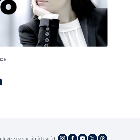
uze
m
elevize na sociálních sítích: