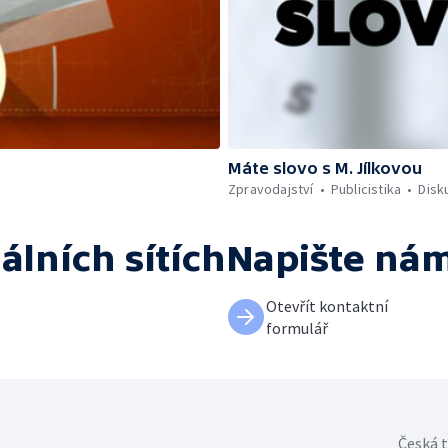
Máte slovo s M. Jílkovou
Zpravodajství
Publicistika
Disk
álních sítích
Napište ná
Otevřít kontaktní
formulář
Česká t