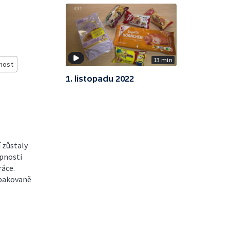
13 min
nost
1. listopadu 2022
 zůstaly
opnosti
ráce.
opakovaně