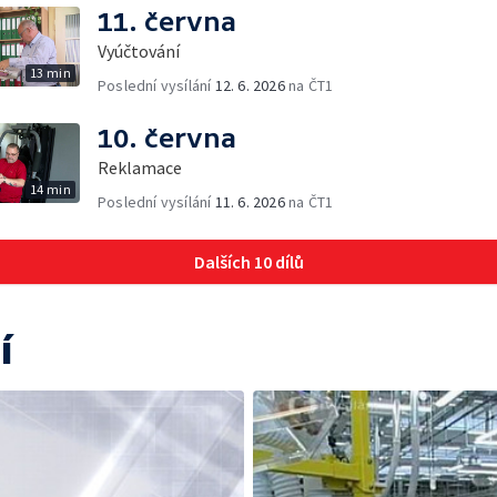
11. června
Vyúčtování
13 min
Poslední vysílání
12. 6. 2026
na ČT1
10. června
Reklamace
14 min
Poslední vysílání
11. 6. 2026
na ČT1
Dalších 10 dílů
í