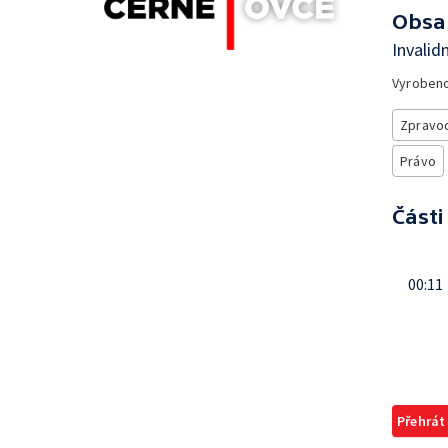
Obsa
Invalid
Vyroben
Zpravod
Právo
Části
00:11
Přehrát