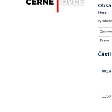
Obsa
Ovce —
Vyroben
Zpravod
Právo
Části
00:14
11:50