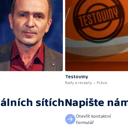
Testoviny
Rady a recepty
Právo
álních sítích
Napište ná
Otevřít kontaktní
formulář