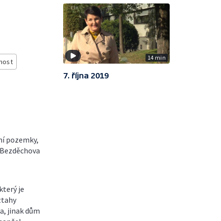
14 min
nost
7. října 2019
dní pozemky,
o Bezděchova
terý je
ztahy
a, jinak dům