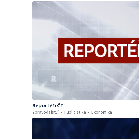
Reportéři ČT
Zpravodajství
Publicistika
Ekonomika