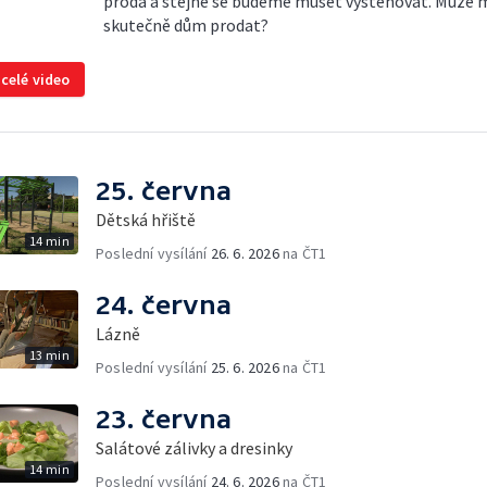
prodá a stejně se budeme muset vystěhovat. Může 
skutečně dům prodat?
 celé video
25. června
Dětská hřiště
14 min
Poslední vysílání
26. 6. 2026
na ČT1
24. června
Lázně
13 min
Poslední vysílání
25. 6. 2026
na ČT1
23. června
Salátové zálivky a dresinky
14 min
Poslední vysílání
24. 6. 2026
na ČT1