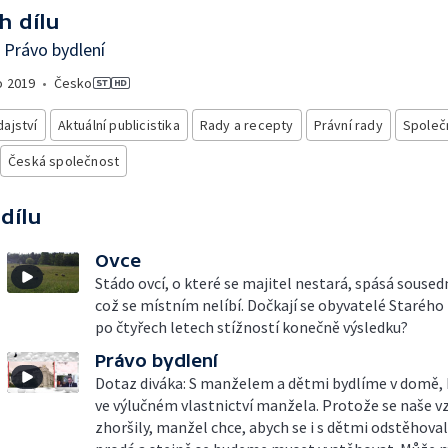
h dílu
 Právo bydlení
o
2019
•
Česko
ajství
Aktuální publicistika
Rady a recepty
Právní rady
Společ
Česká společnost
 dílu
Ovce
Stádo ovcí, o které se majitel nestará, spásá souse
což se místním nelíbí. Dočkají se obyvatelé Staréh
po čtyřech letech stížností konečně výsledku?
Právo bydlení
Dotaz diváka: S manželem a dětmi bydlíme v domě, k
ve výlučném vlastnictví manžela. Protože se naše v
zhoršily, manžel chce, abych se i s dětmi odstěhoval