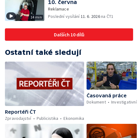
10. června
Reklamace
Poslední vysílání
11. 6. 2026
na ČT1
14 min
Dalších 10 dílů
Ostatní také sledují
Časovaná práce
Dokument
Investigativní
Reportéři ČT
Zpravodajství
Publicistika
Ekonomika