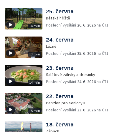
25. června
Dětská hřiště
Poslední vysílání
26. 6. 2026
na ČT1
14 min
24. června
Lázně
Poslední vysílání
25. 6. 2026
na ČT1
13 min
23. června
Salátové zálivky a dresinky
Poslední vysílání
24. 6. 2026
na ČT1
14 min
22. června
Penzion pro seniory II
Poslední vysílání
23. 6. 2026
na ČT1
15 min
18. června
Zápach