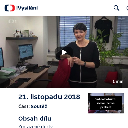
Search
1 min
21. listopadu 2018
Video bohužel
nemůžeme
Část:
Soutěž
přehrát
Obsah dílu
Zmrazené dorty