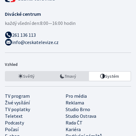
Divácké centrum
každý všední den:
8:00—16:00 hodin
261 136 113
info@ceskatelevize.cz
Vzhled
Světlý
Tmavý
Systém
TV program
Pro média
Živé vysílání
Reklama
TV poplatky
Studio Brno
Teletext
Studio Ostrava
Podcasty
Rada ČT
Počasí
Kariéra
E-shop
Podávání námětů