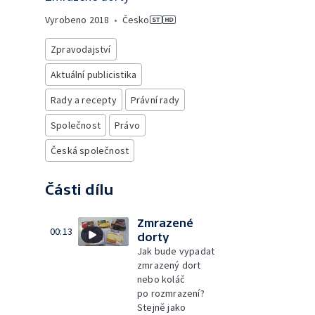
Vyrobeno
2018
•
Česko
Zpravodajství
Aktuální publicistika
Rady a recepty
Právní rady
Společnost
Právo
Česká společnost
Části dílu
Zmrazené
00:13
dorty
Jak bude vypadat
zmrazený dort
nebo koláč
po rozmrazení?
Stejně jako