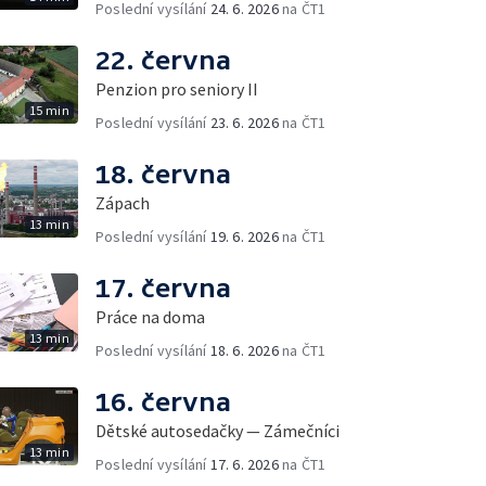
Poslední vysílání
24. 6. 2026
na ČT1
22. června
Penzion pro seniory II
15 min
Poslední vysílání
23. 6. 2026
na ČT1
18. června
Zápach
13 min
Poslední vysílání
19. 6. 2026
na ČT1
17. června
Práce na doma
13 min
Poslední vysílání
18. 6. 2026
na ČT1
16. června
Dětské autosedačky — Zámečníci
13 min
Poslední vysílání
17. 6. 2026
na ČT1