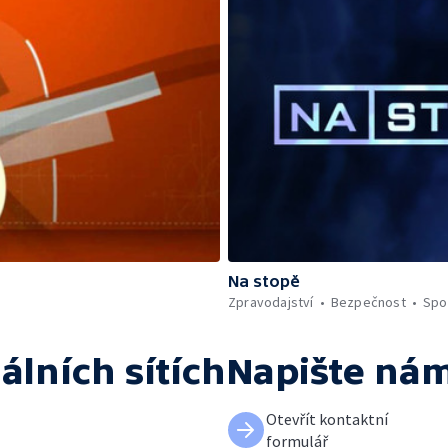
Na stopě
Zpravodajství
Bezpečnost
Spo
álních sítích
Napište ná
Otevřít kontaktní
formulář