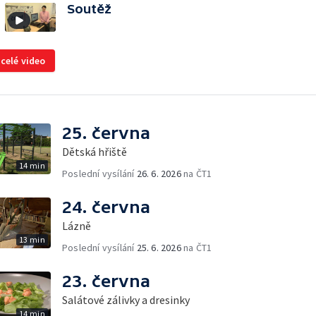
Soutěž
 celé video
25. června
Dětská hřiště
14 min
Poslední vysílání
26. 6. 2026
na ČT1
24. června
Lázně
13 min
Poslední vysílání
25. 6. 2026
na ČT1
23. června
Salátové zálivky a dresinky
14 min