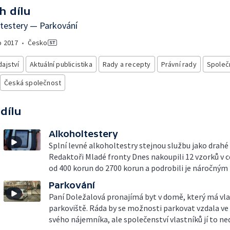
h dílu
testery — Parkování
o
2017
•
Česko
ajství
Aktuální publicistika
Rady a recepty
Právní rady
Společ
Česká společnost
 dílu
Alkoholtestery
Splní levné alkoholtestry stejnou službu jako drahé 
Redaktoři Mladé fronty Dnes nakoupili 12 vzorků v 
od 400 korun do 2700 korun a podrobili je náročný
Parkování
Paní Doležalová pronajímá byt v domě, který má vla
parkoviště. Ráda by se možnosti parkovat vzdala v
svého nájemníka, ale společenství vlastníků jí to ne