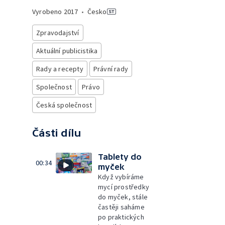
Vyrobeno
2017
•
Česko
Zpravodajství
Aktuální publicistika
Rady a recepty
Právní rady
Společnost
Právo
Česká společnost
Části dílu
Tablety do
00:34
myček
Když vybíráme
mycí prostředky
do myček, stále
častěji saháme
po praktických