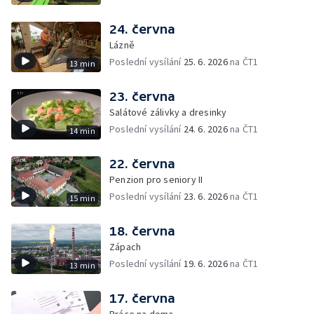
24. června
Lázně
Poslední vysílání
25. 6. 2026
na ČT1
13 min
23. června
Salátové zálivky a dresinky
Poslední vysílání
24. 6. 2026
na ČT1
14 min
22. června
Penzion pro seniory II
Poslední vysílání
23. 6. 2026
na ČT1
15 min
18. června
Zápach
Poslední vysílání
19. 6. 2026
na ČT1
13 min
17. června
Práce na doma