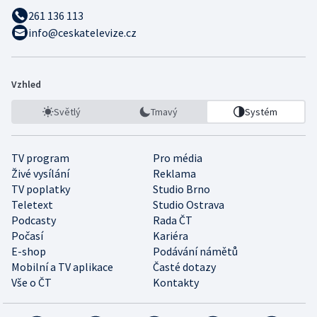
261 136 113
info@ceskatelevize.cz
Vzhled
Světlý
Tmavý
Systém
TV program
Pro média
Živé vysílání
Reklama
TV poplatky
Studio Brno
Teletext
Studio Ostrava
Podcasty
Rada ČT
Počasí
Kariéra
E-shop
Podávání námětů
Mobilní a TV aplikace
Časté dotazy
Vše o ČT
Kontakty