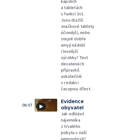
kapslích
a tabletách
s funkcí 3v1.
Jsou dražší
značkové tablety
účinnější, nebo
stejně dobře
umyjí nádobí
i levnější
výrobky? Test
devatenácti
přípravků
uskutečnili
v redakci
časopisu dTest.
Evidence
06:07
obyvatel
Jak odhlásit
nájemníka
z trvalého
pobytu v naší
nemovitosti?