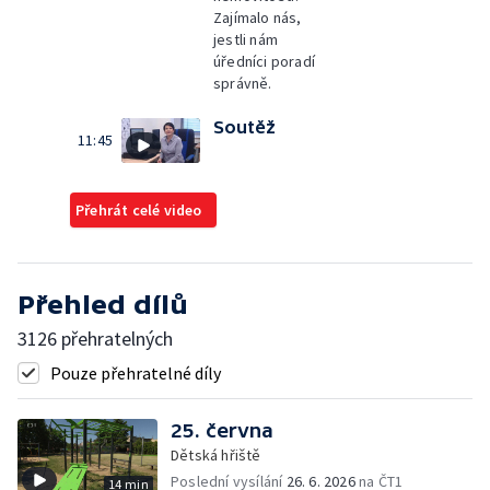
Zajímalo nás,
jestli nám
úředníci poradí
správně.
Soutěž
11:45
Přehrát celé video
Přehled dílů
3126 přehratelných
Pouze přehratelné díly
25. června
Dětská hřiště
Poslední vysílání
26. 6. 2026
na ČT1
14 min