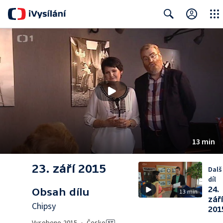
Close
Search
13 min
23. září 2015
Dalš
díl
24.
Obsah dílu
13 min
září
Chipsy
201
Vyrobeno
2015
•
Česko