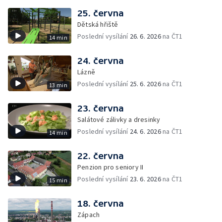
25. června
Dětská hřiště
Poslední vysílání
26. 6. 2026
na ČT1
14 min
24. června
Lázně
Poslední vysílání
25. 6. 2026
na ČT1
13 min
23. června
Salátové zálivky a dresinky
Poslední vysílání
24. 6. 2026
na ČT1
14 min
22. června
Penzion pro seniory II
Poslední vysílání
23. 6. 2026
na ČT1
15 min
18. června
Zápach