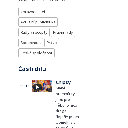
Zpravodajství
Aktuální publicistika
Rady a recepty
Právní rady
Společnost
Právo
Česká společnost
Části dílu
Chipsy
00:13
Slané
brambůrky
jsou pro
někoho jako
droga.
Nejdřív jeden
lupínek, ale