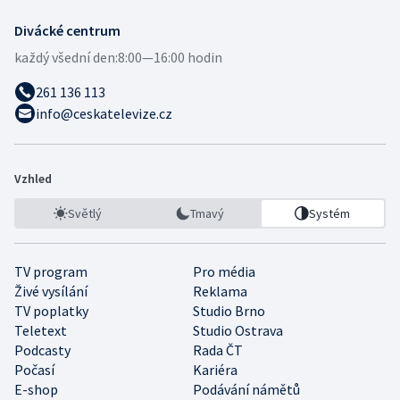
Divácké centrum
každý všední den:
8:00—16:00 hodin
261 136 113
info@ceskatelevize.cz
Vzhled
Světlý
Tmavý
Systém
TV program
Pro média
Živé vysílání
Reklama
TV poplatky
Studio Brno
Teletext
Studio Ostrava
Podcasty
Rada ČT
Počasí
Kariéra
E-shop
Podávání námětů