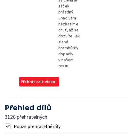
za chvíli je
sáček
prázdný.
Snad vám
nezkazíme
chuť, až se
dozvíte, jak
slané
brambůrky
dopadly
v našem
testu.
Přehrát celé video
Přehled dílů
3126 přehratelných
Pouze přehratelné díly