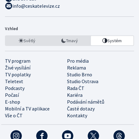
info@ceskatelevize.cz
Vzhled
Světlý
Tmavý
Systém
TV program
Pro média
Živé vysílání
Reklama
TV poplatky
Studio Brno
Teletext
Studio Ostrava
Podcasty
Rada ČT
Počasí
Kariéra
E-shop
Podávání námětů
Mobilní a TV aplikace
Časté dotazy
Vše o ČT
Kontakty