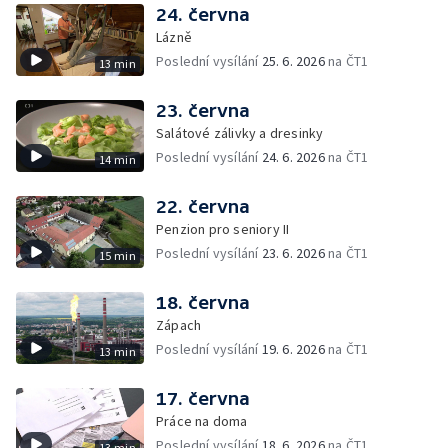
24. června
Lázně
Poslední vysílání
25. 6. 2026
na ČT1
13 min
23. června
Salátové zálivky a dresinky
Poslední vysílání
24. 6. 2026
na ČT1
14 min
22. června
Penzion pro seniory II
Poslední vysílání
23. 6. 2026
na ČT1
15 min
18. června
Zápach
Poslední vysílání
19. 6. 2026
na ČT1
13 min
17. června
Práce na doma
Poslední vysílání
18. 6. 2026
na ČT1
13 min