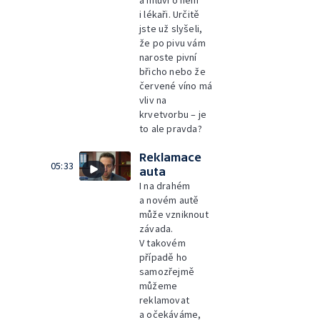
a mluví o něm
i lékaři. Určitě
jste už slyšeli,
že po pivu vám
naroste pivní
břicho nebo že
červené víno má
vliv na
krvetvorbu – je
to ale pravda?
Reklamace
05:33
auta
I na drahém
a novém autě
může vzniknout
závada.
V takovém
případě ho
samozřejmě
můžeme
reklamovat
a očekáváme,