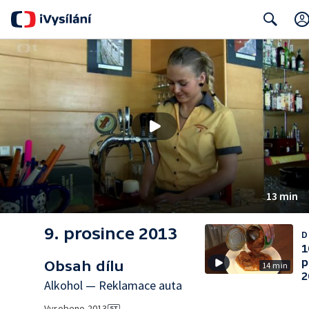
Search
13 min
9. prosince 2013
D
1
p
Obsah dílu
14 min
2
Alkohol — Reklamace auta
Vyrobeno
2013