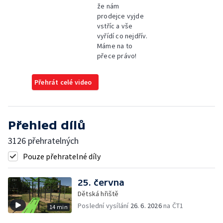
že nám
prodejce vyjde
vstříc a vše
vyřídí co nejdřív.
Máme na to
přece právo!
Přehrát celé video
Přehled dílů
3126 přehratelných
Pouze přehratelné díly
25. června
Dětská hřiště
Poslední vysílání
26. 6. 2026
na ČT1
14 min