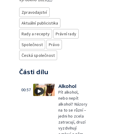
Zpravodajství
Aktuální publicistika
Rady a recepty
Právní rady
Společnost
Právo
Česká společnost
Části dílu
Alkohol
00:57
Pít alkohol,
nebo nepít
alkohol? Názory
na to se různí –
jedni ho zcela
zatracují, druzí
vyzdvihují