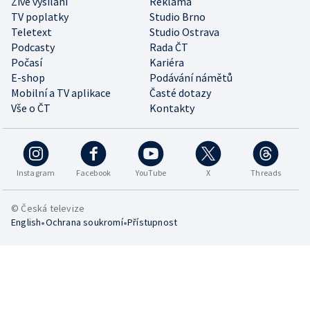
Živé vysílání
Reklama
TV poplatky
Studio Brno
Teletext
Studio Ostrava
Podcasty
Rada ČT
Počasí
Kariéra
E-shop
Podávání námětů
Mobilní a TV aplikace
Časté dotazy
Vše o ČT
Kontakty
Instagram
Facebook
YouTube
X
Threads
© Česká televize
•
•
English
Ochrana soukromí
Přístupnost