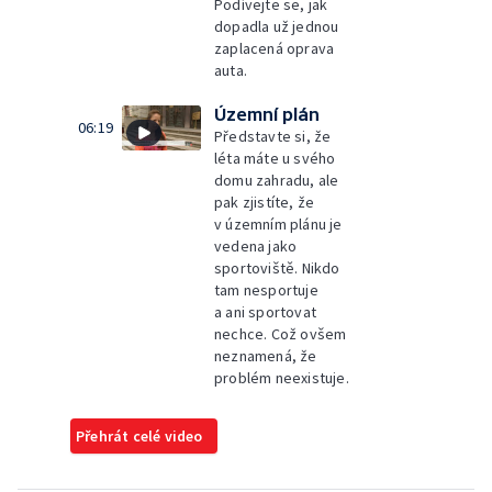
Podívejte se, jak
dopadla už jednou
zaplacená oprava
auta.
Územní plán
06:19
Představte si, že
léta máte u svého
domu zahradu, ale
pak zjistíte, že
v územním plánu je
vedena jako
sportoviště. Nikdo
tam nesportuje
a ani sportovat
nechce. Což ovšem
neznamená, že
problém neexistuje.
Přehrát celé video