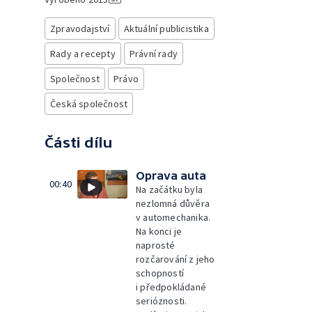
Zpravodajství
Aktuální publicistika
Rady a recepty
Právní rady
Společnost
Právo
Česká společnost
Části dílu
Oprava auta
00:40
Na začátku byla
nezlomná důvěra
v automechanika.
Na konci je
naprosté
rozčarování z jeho
schopností
i předpokládané
serióznosti.