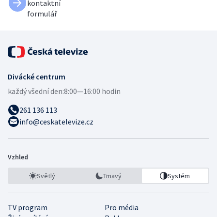
kontaktní
formulář
Divácké centrum
každý všední den:
8:00—16:00 hodin
261 136 113
info@ceskatelevize.cz
Vzhled
Světlý
Tmavý
Systém
TV program
Pro média