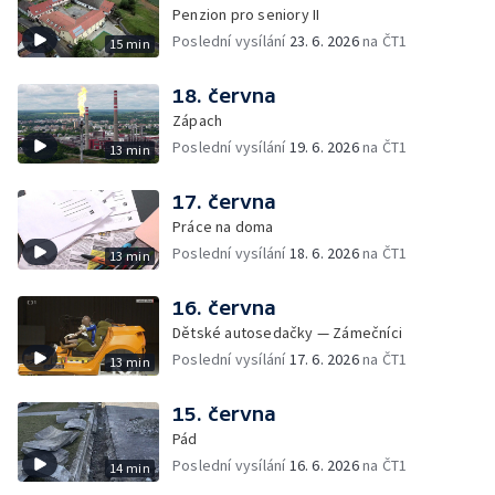
Penzion pro seniory II
Poslední vysílání
23. 6. 2026
na ČT1
15 min
18. června
Zápach
Poslední vysílání
19. 6. 2026
na ČT1
13 min
17. června
Práce na doma
Poslední vysílání
18. 6. 2026
na ČT1
13 min
16. června
Dětské autosedačky — Zámečníci
Poslední vysílání
17. 6. 2026
na ČT1
13 min
15. června
Pád
Poslední vysílání
16. 6. 2026
na ČT1
14 min