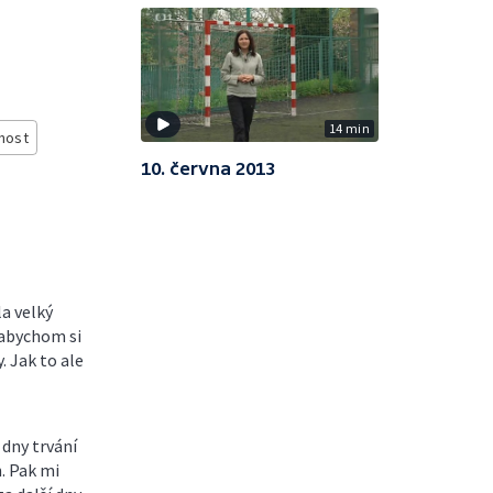
14 min
nost
10. června 2013
la velký
 abychom si
. Jak to ale
 dny trvání
. Pak mi