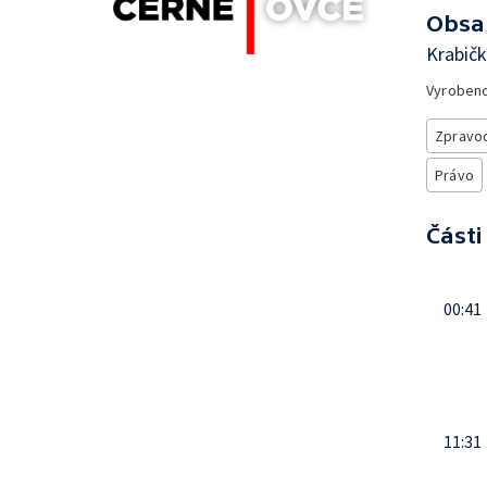
Obsa
Krabič
Vyroben
Zpravod
Právo
Části
00:41
11:31