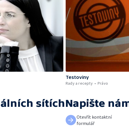
Testoviny
Rady a recepty
Právo
álních sítích
Napište ná
Otevřít kontaktní
formulář