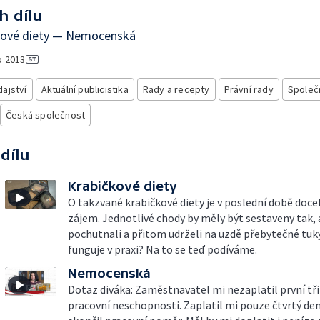
h dílu
kové diety — Nemocenská
o
2013
ajství
Aktuální publicistika
Rady a recepty
Právní rady
Společ
Česká společnost
 dílu
Krabičkové diety
O takzvané krabičkové diety je v poslední době doce
zájem. Jednotlivé chody by měly být sestaveny tak,
pochutnali a přitom udrželi na uzdě přebytečné tuky
funguje v praxi? Na to se teď podíváme.
Nemocenská
Dotaz diváka: Zaměstnavatel mi nezaplatil první tři
pracovní neschopnosti. Zaplatil mi pouze čtvrtý den