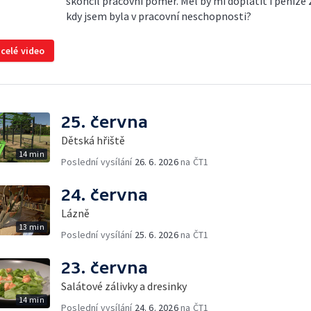
skončil pracovní poměr. Měl by mi doplatit i peníze z
kdy jsem byla v pracovní neschopnosti?
 celé video
25. června
Dětská hřiště
14 min
Poslední vysílání
26. 6. 2026
na ČT1
24. června
Lázně
13 min
Poslední vysílání
25. 6. 2026
na ČT1
23. června
Salátové zálivky a dresinky
14 min
Poslední vysílání
24. 6. 2026
na ČT1