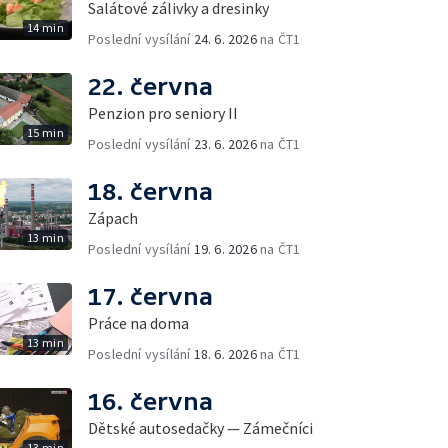
Salátové zálivky a dresinky
14 min
Poslední vysílání
24. 6. 2026
na ČT1
22. června
Penzion pro seniory II
15 min
Poslední vysílání
23. 6. 2026
na ČT1
18. června
Zápach
13 min
Poslední vysílání
19. 6. 2026
na ČT1
17. června
Práce na doma
13 min
Poslední vysílání
18. 6. 2026
na ČT1
16. června
Dětské autosedačky — Zámečníci
13 min