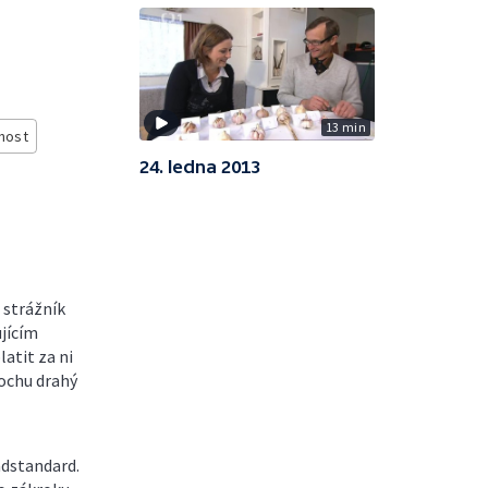
13 min
nost
24. ledna 2013
 strážník
ujícím
atit za ni
rochu drahý
adstandard.