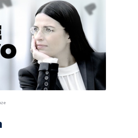
uze
m