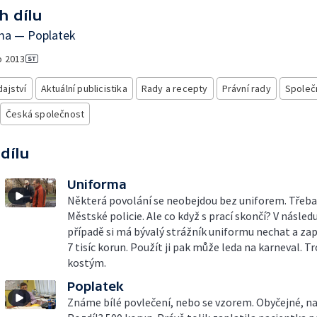
h dílu
ma — Poplatek
o
2013
ajství
Aktuální publicistika
Rady a recepty
Právní rady
Společ
Česká společnost
 dílu
Uniforma
Některá povolání se neobejdou bez uniforem. Třeba
Městské policie. Ale co když s prací skončí? V násled
případě si má bývalý strážník uniformu nechat a zapl
7 tisíc korun. Použít ji pak může leda na karneval. T
kostým.
Poplatek
Známe bílé povlečení, nebo se vzorem. Obyčejné, n