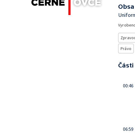
Obsa
Unifor
Vyroben
Zpravod
Právo
Části
00:46
06:59