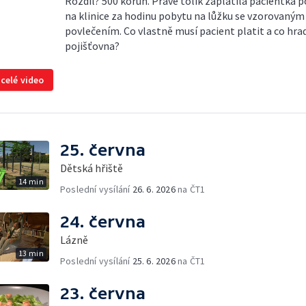
Rozdíl? 500 korun. Právě tolik zaplatila pacientka 
na klinice za hodinu pobytu na lůžku se vzorovaným
povlečením. Co vlastně musí pacient platit a co hra
pojišťovna?
 celé video
25. června
Dětská hřiště
14 min
Poslední vysílání
26. 6. 2026
na ČT1
24. června
Lázně
13 min
Poslední vysílání
25. 6. 2026
na ČT1
23. června