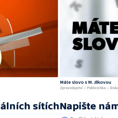
Máte slovo s M. Jílkovou
Zpravodajství
Publicistika
Disk
álních sítích
Napište ná