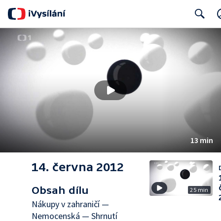
Search
13 min
14. června 2012
Obsah dílu
25 min
Nákupy v zahraničí —
Nemocenská — Shrnutí