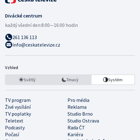
Divácké centrum
každý všední den:
8:00—16:00 hodin
261 136 113
info@ceskatelevize.cz
Vzhled
Světlý
Tmavý
Systém
TV program
Pro média
Živé vysílání
Reklama
TV poplatky
Studio Brno
Teletext
Studio Ostrava
Podcasty
Rada ČT
Počasí
Kariéra