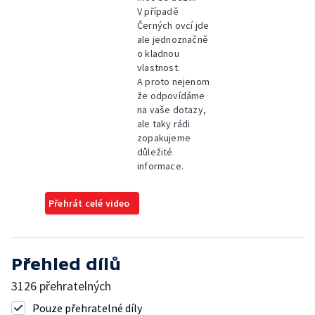
V případě
Černých ovcí jde
ale jednoznačně
o kladnou
vlastnost.
A proto nejenom
že odpovídáme
na vaše dotazy,
ale taky rádi
zopakujeme
důležité
informace.
Přehrát celé video
Přehled dílů
3126 přehratelných
Pouze přehratelné díly