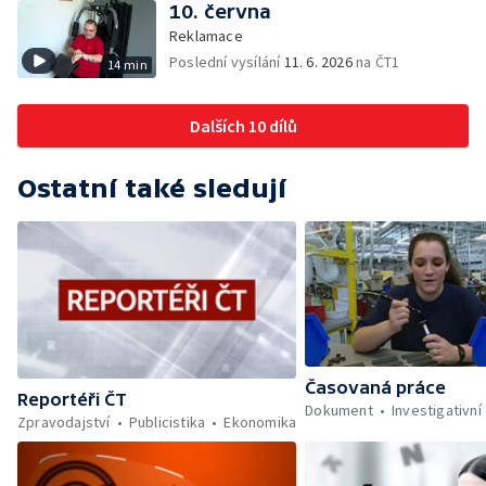
10. června
Reklamace
Poslední vysílání
11. 6. 2026
na ČT1
14 min
Dalších 10 dílů
Ostatní také sledují
Časovaná práce
Reportéři ČT
Dokument
Investigativní
Zpravodajství
Publicistika
Ekonomika