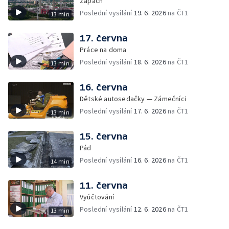
Zápach
Poslední vysílání
19. 6. 2026
na ČT1
13 min
17. června
Práce na doma
Poslední vysílání
18. 6. 2026
na ČT1
13 min
16. června
Dětské autosedačky — Zámečníci
Poslední vysílání
17. 6. 2026
na ČT1
13 min
15. června
Pád
Poslední vysílání
16. 6. 2026
na ČT1
14 min
11. června
Vyúčtování
Poslední vysílání
12. 6. 2026
na ČT1
13 min