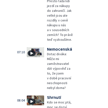
Přesto řada lidí
jezdí za nákupy
do zahraničí. Jak
velké jsou ale
rozdíly v ceně
nákupu u nás
a v sousedních
zemích? To právě
teď vyzkoušíme.
Nemocenská
07:10
Dotaz diváka:
Může mi
zaměstnavatel
dát výpověď za
to, že jsem
v době pracovní
neschopnosti
nebyl doma?
Shrnutí
08:04
Kdo se moc ptá,
moc se dozví.