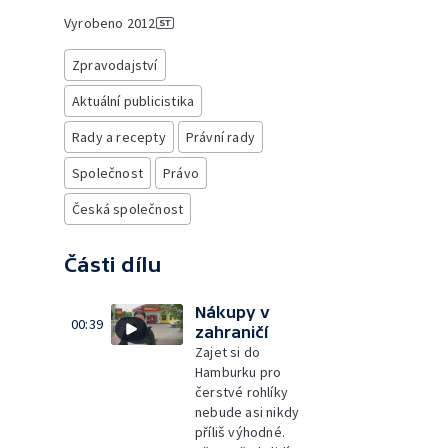
Vyrobeno
2012
Zpravodajství
Aktuální publicistika
Rady a recepty
Právní rady
Společnost
Právo
Česká společnost
Části dílu
Nákupy v
00:39
zahraničí
Zajet si do
Hamburku pro
čerstvé rohlíky
nebude asi nikdy
příliš výhodné.