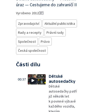
úraz — Cestujeme do zahraničí II
Vyrobeno
2012
Zpravodajství
Aktuální publicistika
Rady a recepty
Právní rady
Společnost
Právo
Česká společnost
Části dílu
Dětské
00:37
autosedačky
Dětské
autosedačky patří
již několik let
k povinné výbavě
každého vozidla,
kterým