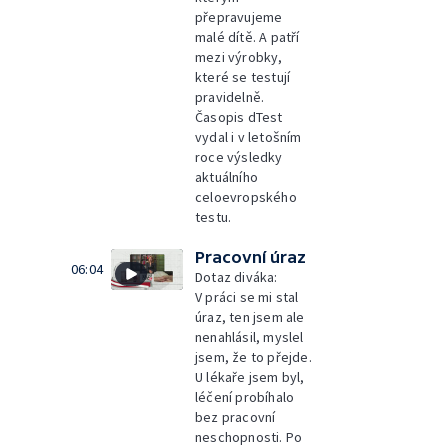
přepravujeme
malé dítě. A patří
mezi výrobky,
které se testují
pravidelně.
Časopis dTest
vydal i v letošním
roce výsledky
aktuálního
celoevropského
testu.
Pracovní úraz
06:04
Dotaz diváka:
V práci se mi stal
úraz, ten jsem ale
nenahlásil, myslel
jsem, že to přejde.
U lékaře jsem byl,
léčení probíhalo
bez pracovní
neschopnosti. Po