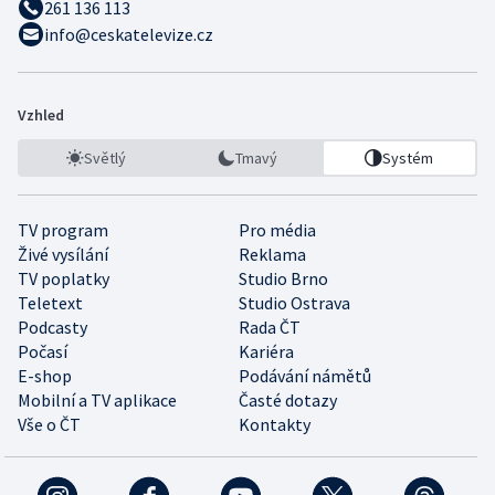
261 136 113
info@ceskatelevize.cz
Vzhled
Světlý
Tmavý
Systém
TV program
Pro média
Živé vysílání
Reklama
TV poplatky
Studio Brno
Teletext
Studio Ostrava
Podcasty
Rada ČT
Počasí
Kariéra
E-shop
Podávání námětů
Mobilní a TV aplikace
Časté dotazy
Vše o ČT
Kontakty