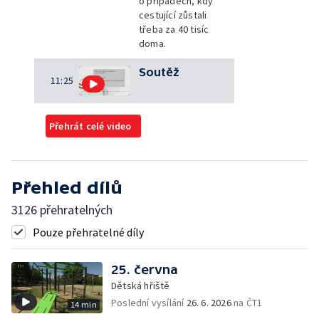
o případech, kdy
cestující zůstali
třeba za 40 tisíc
doma.
Soutěž
11:25
Přehrát celé video
Přehled dílů
3126 přehratelných
Pouze přehratelné díly
25. června
Dětská hřiště
Poslední vysílání
26. 6. 2026
na ČT1
14 min