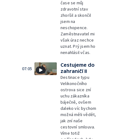
čase se můj
zdravotní stav
zhoršil a skončil
jsem na
neschopence.
Zaměstnavatel mi
však úraz nechce
uznat. Prý jsem ho
nenahlásil včas.
Cestujeme do
07:05
zahraničí II
Destinace typu
Velikonočního
ostrova sice zní
uchu zákazníka
báječně, ovšem
daleko víc bychom
možná měli vědět,
jak zní naše
cestovní smlouva.
Víme totiž