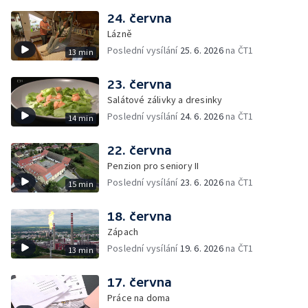
24. června
Lázně
Poslední vysílání
25. 6. 2026
na ČT1
13 min
23. června
Salátové zálivky a dresinky
Poslední vysílání
24. 6. 2026
na ČT1
14 min
22. června
Penzion pro seniory II
Poslední vysílání
23. 6. 2026
na ČT1
15 min
18. června
Zápach
Poslední vysílání
19. 6. 2026
na ČT1
13 min
17. června
Práce na doma