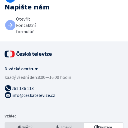
Napište nám
Otevřít
kontaktní
formulář
Divácké centrum
každý všední den:
8:00—16:00 hodin
261 136 113
info@ceskatelevize.cz
Vzhled
Světlý
Tmavý
Systém