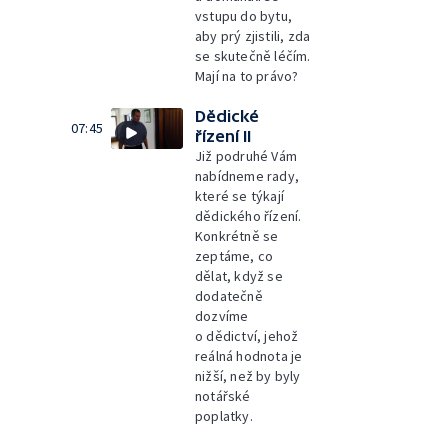
vstupu do bytu,
aby prý zjistili, zda
se skutečně léčím.
Mají na to právo?
Dědické
07:45
řízení II
Již podruhé Vám
nabídneme rady,
které se týkají
dědického řízení.
Konkrétně se
zeptáme, co
dělat, když se
dodatečně
dozvíme
o dědictví, jehož
reálná hodnota je
nižší, než by byly
notářské
poplatky.