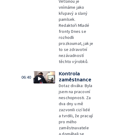
Většinou je
vnímáme jako
křupavý a slaný
pamlsek.
Redaktoři Mladé
fronty Dnes se
rozhodli
prozkoumat, jak je
to se zdravotní
nezávadností
těchto výrobků.
Kontrola
06:40
zaměstnance
Dotaz diváka: Byla
jsem na pracovní
neschopnosti. Za
dva dny u mě
zazvonili cizí lidé
a tvrdili, že pracují
pro mého
zaměstnavatele
a domáhali se