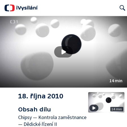
Searc
14 min
18. října 2010
Obsah dílu
14 min
Chipsy — Kontrola zaměstnance
— Dědické řízení II