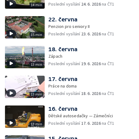
Poslední vysílání
24. 6. 2026
na ČT1
14 min
22. června
Penzion pro seniory II
Poslední vysílání
23. 6. 2026
na ČT1
15 min
18. června
Zápach
Poslední vysílání
19. 6. 2026
na ČT1
13 min
17. června
Práce na doma
Poslední vysílání
18. 6. 2026
na ČT1
13 min
16. června
Dětské autosedačky — Zámečníci
Poslední vysílání
17. 6. 2026
na ČT1
13 min
15. června