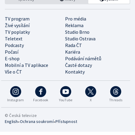
TV program
Pro média
Živé vysílání
Reklama
TV poplatky
Studio Brno
Teletext
Studio Ostrava
Podcasty
Rada ČT
Počasí
Kariéra
E-shop
Podávání námětů
Mobilní a TV aplikace
Časté dotazy
Vše o ČT
Kontakty
Instagram
Facebook
YouTube
X
Threads
© Česká televize
•
•
English
Ochrana soukromí
Přístupnost