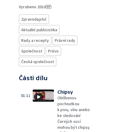
Vyrobeno
2010
Zpravodajství
Aktuální publicistika
Rady a recepty
Právní rady
Společnost
Právo
Česká společnost
Části dílu
Chipsy
01:11
Oblíbenou
pochoutkou
k pivu, vínu anebo
ke sledování
Černých ovcí
mohou být chipsy.