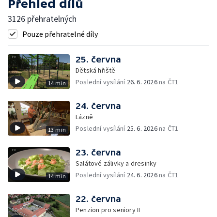
Přehled dílů
3126 přehratelných
Pouze přehratelné díly
25. června
Dětská hřiště
Poslední vysílání
26. 6. 2026
na ČT1
14 min
24. června
Lázně
Poslední vysílání
25. 6. 2026
na ČT1
13 min
23. června
Salátové zálivky a dresinky
Poslední vysílání
24. 6. 2026
na ČT1
14 min
22. června
Penzion pro seniory II