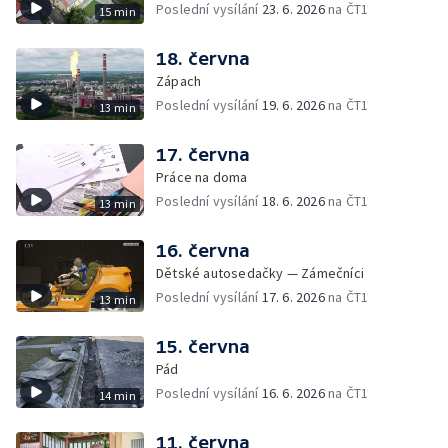
Poslední vysílání
23. 6. 2026
na ČT1
15 min
18. června
Zápach
Poslední vysílání
19. 6. 2026
na ČT1
13 min
17. června
Práce na doma
Poslední vysílání
18. 6. 2026
na ČT1
13 min
16. června
Dětské autosedačky — Zámečníci
Poslední vysílání
17. 6. 2026
na ČT1
13 min
15. června
Pád
Poslední vysílání
16. 6. 2026
na ČT1
14 min
11. června