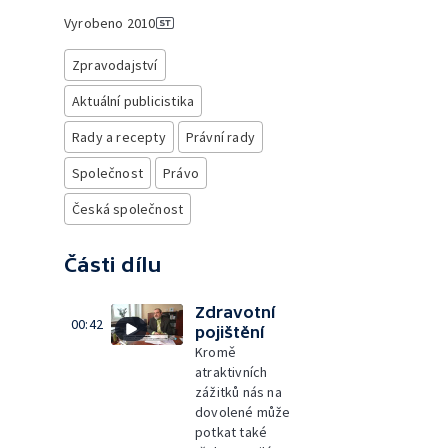
Vyrobeno
2010
Zpravodajství
Aktuální publicistika
Rady a recepty
Právní rady
Společnost
Právo
Česká společnost
Části dílu
Zdravotní
00:42
pojištění
Kromě
atraktivních
zážitků nás na
dovolené může
potkat také