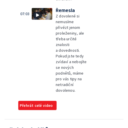
Řemesla
07:03
Z dovolené si
nemusíme
přivézt jenom
proleženiny, ale
třeba určité
znalosti
a dovednosti.
Pokud jste tedy
zvídaví a nebojíte
se nových
podnětů, máme
pro vás tipy na
netradiční
dovolenou.
Přehrát celé video