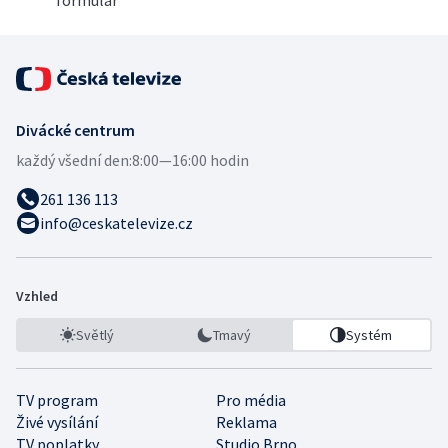
formulář
Divácké centrum
každý všední den:
8:00—16:00 hodin
261 136 113
info@ceskatelevize.cz
Vzhled
Světlý
Tmavý
Systém
TV program
Pro média
Živé vysílání
Reklama
TV poplatky
Studio Brno