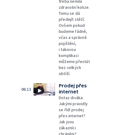
třeba nemilá
zdravotní kolize.
Tomu se dá
předejít stěží.
Ovšem pokud
budeme řádně,
včas a správně
pojištění,
i takovou
komplikaci
můžeme přestát
bez velkých
obtíží.
Prodej přes
06:13
internet
Dotaz diváka:
Jakými pravidly
se řídí prodej
přes internet?
Jak jsou
zákazníci
chráněni?