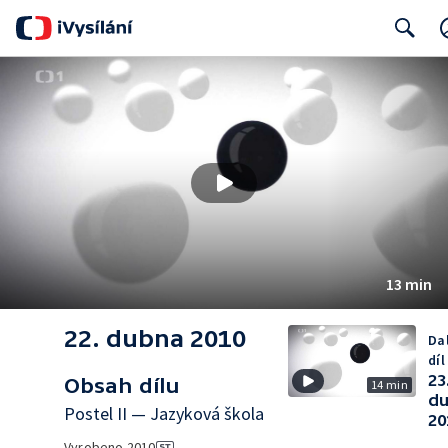
Search
13 min
22. dubna 2010
Da
díl
23
Obsah dílu
14 min
d
Postel II — Jazyková škola
20
Vyrobeno
2010