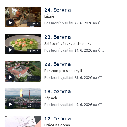
24. června
Lázně
Poslední vysílání
25. 6. 2026
na ČT1
13 min
23. června
Salátové zálivky a dresinky
Poslední vysílání
24. 6. 2026
na ČT1
14 min
22. června
Penzion pro seniory II
Poslední vysílání
23. 6. 2026
na ČT1
15 min
18. června
Zápach
Poslední vysílání
19. 6. 2026
na ČT1
13 min
17. června
Práce na doma