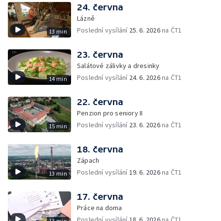
24. června
Lázně
Poslední vysílání
25. 6. 2026
na ČT1
13 min
23. června
Salátové zálivky a dresinky
Poslední vysílání
24. 6. 2026
na ČT1
14 min
22. června
Penzion pro seniory II
Poslední vysílání
23. 6. 2026
na ČT1
15 min
18. června
Zápach
Poslední vysílání
19. 6. 2026
na ČT1
13 min
17. června
Práce na doma
Poslední vysílání
18. 6. 2026
na ČT1
13 min