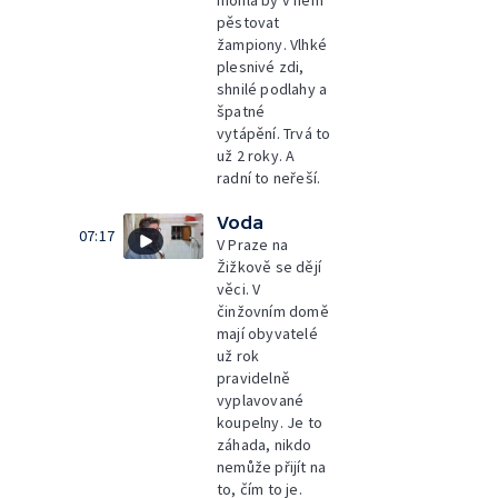
mohla by v něm
pěstovat
žampiony. Vlhké
plesnivé zdi,
shnilé podlahy a
špatné
vytápění. Trvá to
už 2 roky. A
radní to neřeší.
Voda
07:17
V Praze na
Žižkově se dějí
věci. V
činžovním domě
mají obyvatelé
už rok
pravidelně
vyplavované
koupelny. Je to
záhada, nikdo
nemůže přijít na
to, čím to je.