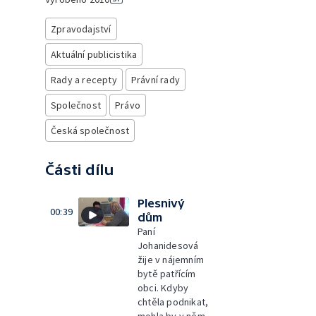
Zpravodajství
Aktuální publicistika
Rady a recepty
Právní rady
Společnost
Právo
Česká společnost
Části dílu
Plesnivý
00:39
dům
Paní
Johanidesová
žije v nájemním
bytě patřícím
obci. Kdyby
chtěla podnikat,