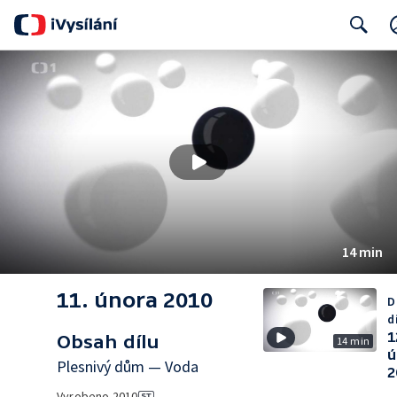
Search
14 min
11. února 2010
D
d
1
Obsah dílu
14 min
ú
Plesnivý dům — Voda
2
Vyrobeno
2010