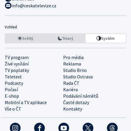
info@ceskatelevize.cz
Vzhled
Světlý
Tmavý
Systém
TV program
Pro média
Živé vysílání
Reklama
TV poplatky
Studio Brno
Teletext
Studio Ostrava
Podcasty
Rada ČT
Počasí
Kariéra
E-shop
Podávání námětů
Mobilní a TV aplikace
Časté dotazy
Vše o ČT
Kontakty