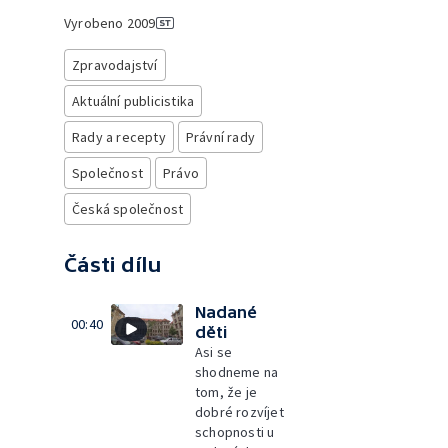
Vyrobeno
2009
Zpravodajství
Aktuální publicistika
Rady a recepty
Právní rady
Společnost
Právo
Česká společnost
Části dílu
Nadané
00:40
děti
Asi se
shodneme na
tom, že je
dobré rozvíjet
schopnosti u