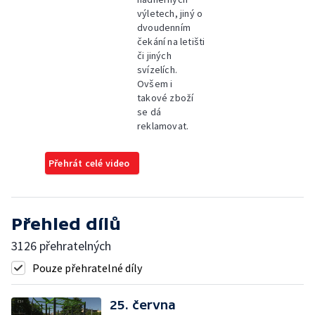
výletech, jiný o
dvoudenním
čekání na letišti
či jiných
svízelích.
Ovšem i
takové zboží
se dá
reklamovat.
Přehrát celé video
Přehled dílů
3126 přehratelných
Pouze přehratelné díly
25. června