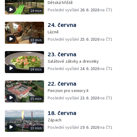
Dětská hřiště
Poslední vysílání
26. 6. 2026
na ČT1
14 min
24. června
Lázně
Poslední vysílání
25. 6. 2026
na ČT1
13 min
23. června
Salátové zálivky a dresinky
Poslední vysílání
24. 6. 2026
na ČT1
14 min
22. června
Penzion pro seniory II
Poslední vysílání
23. 6. 2026
na ČT1
15 min
18. června
Zápach
Poslední vysílání
19. 6. 2026
na ČT1
13 min