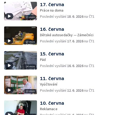
17. června
Práce na doma
Poslední vysílání
18. 6. 2026
na ČT1
13 min
16. června
Dětské autosedačky — Zámečníci
Poslední vysílání
17. 6. 2026
na ČT1
13 min
15. června
Pád
Poslední vysílání
16. 6. 2026
na ČT1
14 min
11. června
Vyúčtování
Poslední vysílání
12. 6. 2026
na ČT1
13 min
10. června
Reklamace
Poslední vysílání
11. 6. 2026
na ČT1