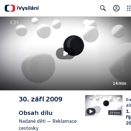
Clo
Search
14 min
30. září 2009
Da
dí
1.
Obsah dílu
14 min
ří
Nadané děti — Reklamace
2
cestovky