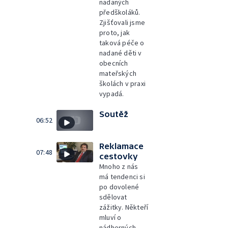
nadaných
předškoláků.
Zjišťovali jsme
proto, jak
taková péče o
nadané děti v
obecních
mateřských
školách v praxi
vypadá.
Soutěž
06:52
Reklamace
07:48
cestovky
Mnoho z nás
má tendenci si
po dovolené
sdělovat
zážitky. Někteří
mluví o
nádherných