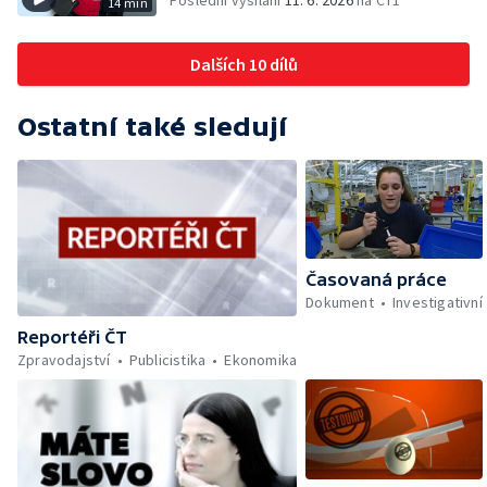
14 min
Dalších 10 dílů
Ostatní také sledují
Časovaná práce
Dokument
Investigativní
Reportéři ČT
Zpravodajství
Publicistika
Ekonomika