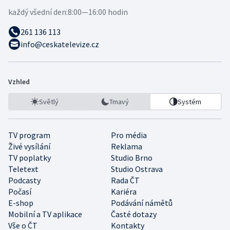
každý všední den:
8:00—16:00 hodin
261 136 113
info@ceskatelevize.cz
Vzhled
Světlý
Tmavý
Systém
TV program
Pro média
Živé vysílání
Reklama
TV poplatky
Studio Brno
Teletext
Studio Ostrava
Podcasty
Rada ČT
Počasí
Kariéra
E-shop
Podávání námětů
Mobilní a TV aplikace
Časté dotazy
Vše o ČT
Kontakty