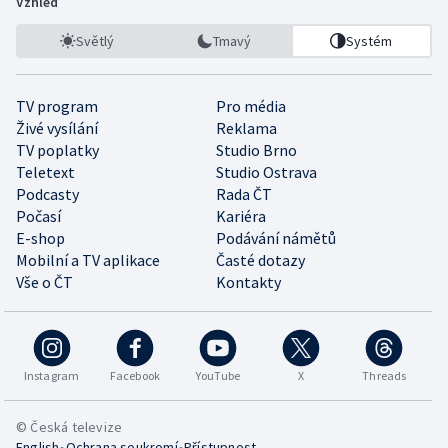
Vzhled
Světlý
Tmavý
Systém
TV program
Pro média
Živé vysílání
Reklama
TV poplatky
Studio Brno
Teletext
Studio Ostrava
Podcasty
Rada ČT
Počasí
Kariéra
E-shop
Podávání námětů
Mobilní a TV aplikace
Časté dotazy
Vše o ČT
Kontakty
Instagram
Facebook
YouTube
X
Threads
© Česká televize
•
•
English
Ochrana soukromí
Přístupnost