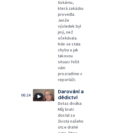
tiskárnu,
která zakázku
provedla.
Jenže
výsledek byl
jiný, než
očekávala.
Kde se stala
chyba a jak
takovou
situaci řešit
vám
prozradíme v
reportáži.
Darování a
06:24
dědictví
Dotaz diváka:
Můj bratr
dostal za
života našeho
otce drahé