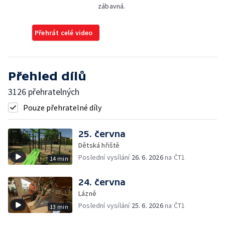
zábavná.
Přehrát celé video
Přehled dílů
3126 přehratelných
Pouze přehratelné díly
25. června
Dětská hřiště
Poslední vysílání
26. 6. 2026
na ČT1
14 min
24. června
Lázně
Poslední vysílání
25. 6. 2026
na ČT1
13 min