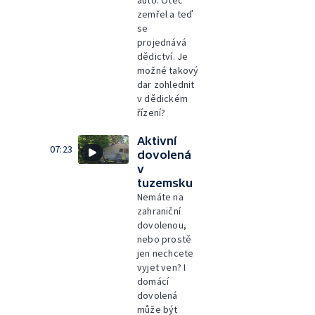
auto. Otec
zemřel a teď
se
projednává
dědictví. Je
možné takový
dar zohlednit
v dědickém
řízení?
Aktivní
07:23
dovolená
v
tuzemsku
Nemáte na
zahraniční
dovolenou,
nebo prostě
jen nechcete
vyjet ven? I
domácí
dovolená
může být