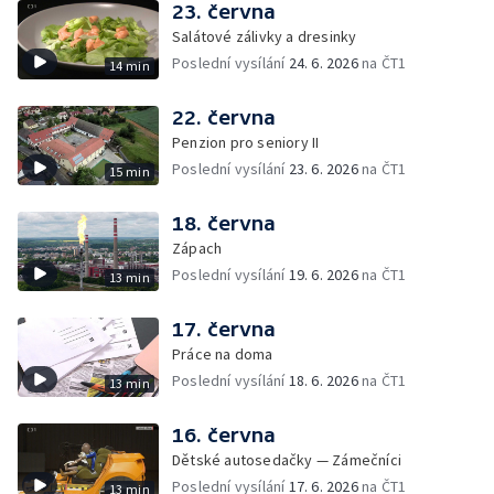
23. června
Salátové zálivky a dresinky
Poslední vysílání
24. 6. 2026
na ČT1
14 min
22. června
Penzion pro seniory II
Poslední vysílání
23. 6. 2026
na ČT1
15 min
18. června
Zápach
Poslední vysílání
19. 6. 2026
na ČT1
13 min
17. června
Práce na doma
Poslední vysílání
18. 6. 2026
na ČT1
13 min
16. června
Dětské autosedačky — Zámečníci
Poslední vysílání
17. 6. 2026
na ČT1
13 min