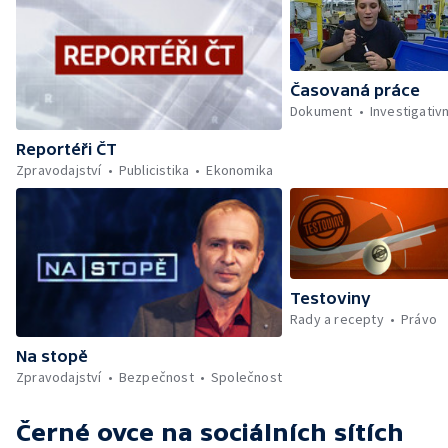
Časovaná práce
Dokument
Investigativn
Reportéři ČT
Zpravodajství
Publicistika
Ekonomika
Testoviny
Rady a recepty
Právo
Na stopě
Zpravodajství
Bezpečnost
Společnost
Černé ovce
na sociálních sítích