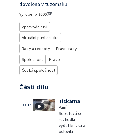
dovolená v tuzemsku
Vyrobeno
2009
Zpravodajství
Aktuální publicistika
Rady a recepty
Právní rady
Společnost
Právo
Česká společnost
Části dílu
Tiskárna
00:37
Paní
Sobotová se
rozhodla
vydat knížku a
oslovila