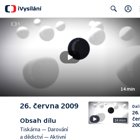
Cl
Search
14 min
26. června 2009
Dalš
26.
če
Obsah dílu
14 min
20
Tiskárna — Darování
a dědictví — Aktivní