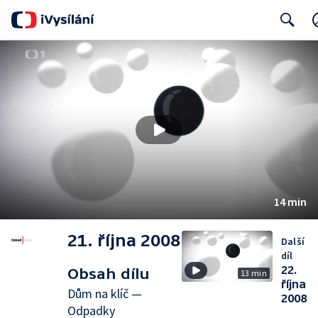
Search
14 min
21. října 2008
Další
díl
22.
Obsah dílu
13 min
října
Dům na klíč —
2008
Odpadky