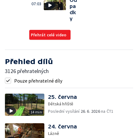
Od
07:03
pa
dk
y
Přehrát celé video
Přehled dílů
3126 přehratelných
Pouze přehratelné díly
25. června
Dětská hřiště
Poslední vysílání
26. 6. 2026
na ČT1
14 min
24. června
Lázně