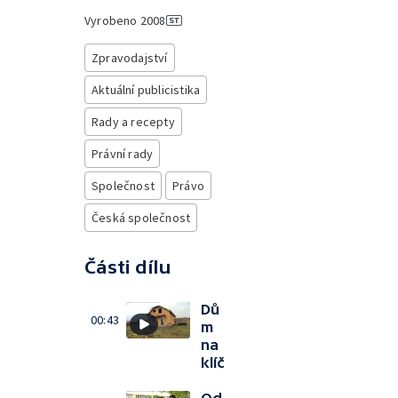
Vyrobeno
2008
Zpravodajství
Aktuální publicistika
Rady a recepty
Právní rady
Společnost
Právo
Česká společnost
Části dílu
Dů
00:43
m
na
klíč