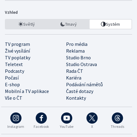
Vzhled
Světlý
Tmavý
Systém
TV program
Pro média
Živé vysílání
Reklama
TV poplatky
Studio Brno
Teletext
Studio Ostrava
Podcasty
Rada ČT
Počasí
Kariéra
E-shop
Podávání námětů
Mobilní a TV aplikace
Časté dotazy
Vše o ČT
Kontakty
Instagram
Facebook
YouTube
X
Threads