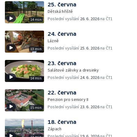
25. června
Dětská hřiště
Poslední vysílání
26. 6. 2026
na ČT1
14 min
24. června
Lázně
Poslední vysílání
25. 6. 2026
na ČT1
13 min
23. června
Salátové zálivky a dresinky
Poslední vysílání
24. 6. 2026
na ČT1
14 min
22. června
Penzion pro seniory II
Poslední vysílání
23. 6. 2026
na ČT1
15 min
18. června
Zápach
Poslední vysílání
19. 6. 2026
na ČT1
13 min