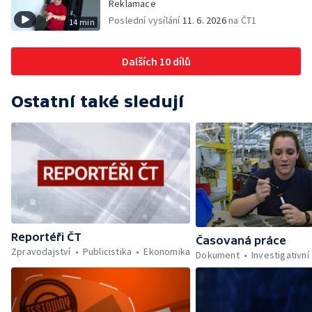
Reklamace
Poslední vysílání
11. 6. 2026
na ČT1
14 min
Dalších 10 dílů
Ostatní také sledují
Reportéři ČT
Časovaná práce
Zpravodajství
Publicistika
Ekonomika
Dokument
Investigativní