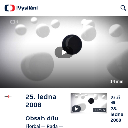
Searc
14 min
25. ledna
Další
díl
2008
28.
13 min
ledna
Obsah dílu
2008
Florbal — Rada —