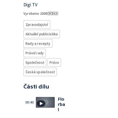
Digi TV
Vyrobeno
2008
Zpravodajství
Aktuální publicistika
Rady a recepty
Právní rady
Společnost
Právo
Česká společnost
Části dílu
Flo
00:40
rba
l