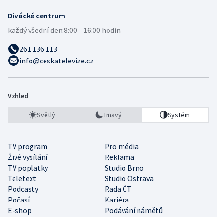
Divácké centrum
každý všední den:
8:00—16:00 hodin
261 136 113
info@ceskatelevize.cz
Vzhled
Světlý
Tmavý
Systém
TV program
Pro média
Živé vysílání
Reklama
TV poplatky
Studio Brno
Teletext
Studio Ostrava
Podcasty
Rada ČT
Počasí
Kariéra
E-shop
Podávání námětů