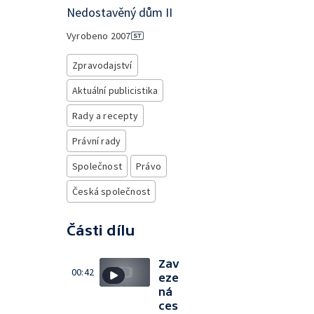
Nedostavěný dům II
Vyrobeno
2007
Zpravodajství
Aktuální publicistika
Rady a recepty
Právní rady
Společnost
Právo
Česká společnost
Části dílu
Zav
00:42
eze
ná
ces