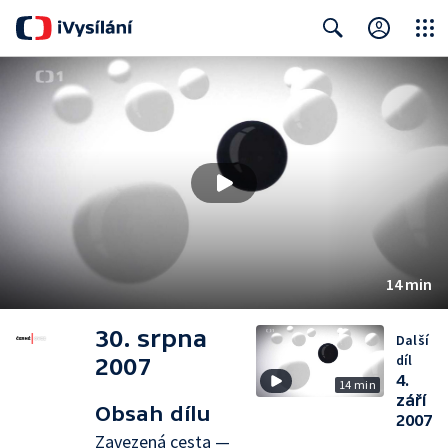
Close
Search
14 min
30. srpna
Další
díl
2007
4.
14 min
září
Obsah dílu
2007
Zavezená cesta —