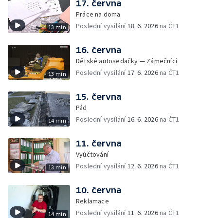
17. června
Práce na doma
Poslední vysílání
18. 6. 2026
na ČT1
13 min
16. června
Dětské autosedačky — Zámečníci
Poslední vysílání
17. 6. 2026
na ČT1
13 min
15. června
Pád
Poslední vysílání
16. 6. 2026
na ČT1
14 min
11. června
Vyúčtování
Poslední vysílání
12. 6. 2026
na ČT1
13 min
10. června
Reklamace
Poslední vysílání
11. 6. 2026
na ČT1
14 min