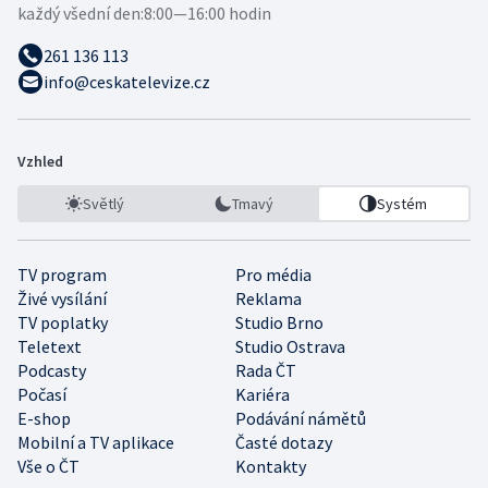
každý všední den:
8:00—16:00 hodin
261 136 113
info@ceskatelevize.cz
Vzhled
Světlý
Tmavý
Systém
TV program
Pro média
Živé vysílání
Reklama
TV poplatky
Studio Brno
Teletext
Studio Ostrava
Podcasty
Rada ČT
Počasí
Kariéra
E-shop
Podávání námětů
Mobilní a TV aplikace
Časté dotazy
Vše o ČT
Kontakty