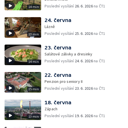
Poslední vysílání
26. 6. 2026
na ČT1
14 min
24. června
Lázně
Poslední vysílání
25. 6. 2026
na ČT1
13 min
23. června
Salátové zálivky a dresinky
Poslední vysílání
24. 6. 2026
na ČT1
14 min
22. června
Penzion pro seniory II
Poslední vysílání
23. 6. 2026
na ČT1
15 min
18. června
Zápach
Poslední vysílání
19. 6. 2026
na ČT1
13 min