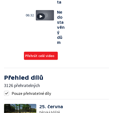
ta
Ne
06:32
do
sta
věn
ý
dů
m
Přehrát celé video
Přehled dílů
3126 přehratelných
Pouze přehratelné díly
25. června
Dětská hřiště