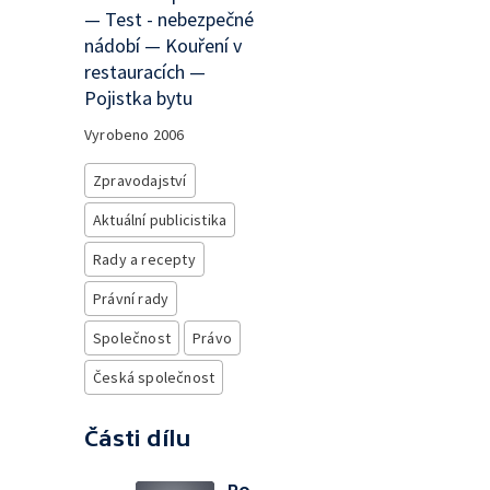
— Test - nebezpečné
nádobí — Kouření v
restauracích —
Pojistka bytu
Vyrobeno
2006
Zpravodajství
Aktuální publicistika
Rady a recepty
Právní rady
Společnost
Právo
Česká společnost
Části dílu