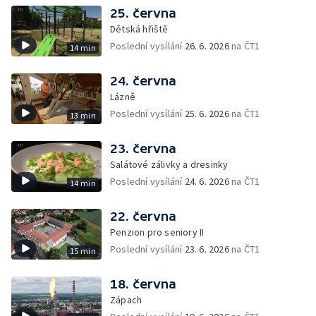
25. června
Dětská hřiště
Poslední vysílání
26. 6. 2026
na ČT1
14 min
24. června
Lázně
Poslední vysílání
25. 6. 2026
na ČT1
13 min
23. června
Salátové zálivky a dresinky
Poslední vysílání
24. 6. 2026
na ČT1
14 min
22. června
Penzion pro seniory II
Poslední vysílání
23. 6. 2026
na ČT1
15 min
18. června
Zápach