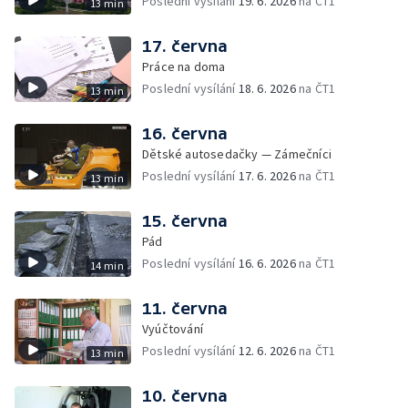
Poslední vysílání
19. 6. 2026
na ČT1
13 min
17. června
Práce na doma
Poslední vysílání
18. 6. 2026
na ČT1
13 min
16. června
Dětské autosedačky — Zámečníci
Poslední vysílání
17. 6. 2026
na ČT1
13 min
15. června
Pád
Poslední vysílání
16. 6. 2026
na ČT1
14 min
11. června
Vyúčtování
Poslední vysílání
12. 6. 2026
na ČT1
13 min
10. června