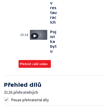
v
res
tau
rac
ích
Poj
15:14
ist
ka
byt
u
Přehrát celé video
Přehled dílů
3126 přehratelných
Pouze přehratelné díly