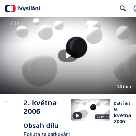
Search
23 min
2. května
Další díl
9.
2006
května
24 min
2006
Obsah dílu
Pokuta za parkování