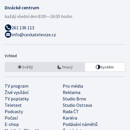
Divácké centrum
každý všední den:
8:00—16:00 hodin
261 136 113
info@ceskatelevize.cz
Vzhled
Světlý
Tmavý
Systém
TV program
Pro média
Živé vysílání
Reklama
TV poplatky
Studio Brno
Teletext
Studio Ostrava
Podcasty
Rada ČT
Počasí
Kariéra
E-shop
Podávání námětů