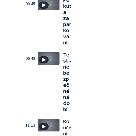
Po
00:45
kut
a
za
par
ko
vá
ní
Te
06:42
st -
ne
be
zp
eč
né
ná
do
bí
Ko
11:13
uře
ní