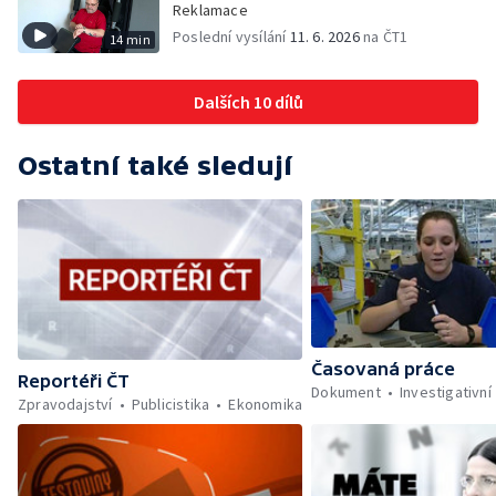
Reklamace
Poslední vysílání
11. 6. 2026
na ČT1
14 min
Dalších 10 dílů
Ostatní také sledují
Časovaná práce
Reportéři ČT
Dokument
Investigativní
Zpravodajství
Publicistika
Ekonomika