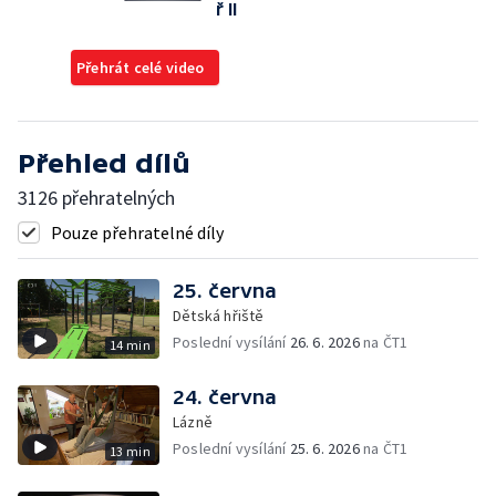
ř II
Přehrát celé video
Přehled dílů
3126 přehratelných
Pouze přehratelné díly
25. června
Dětská hřiště
Poslední vysílání
26. 6. 2026
na ČT1
14 min
24. června
Lázně
Poslední vysílání
25. 6. 2026
na ČT1
13 min