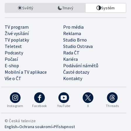
Světlý
Tmavý
Systém
TV program
Pro média
Živé vysílání
Reklama
TV poplatky
Studio Brno
Teletext
Studio Ostrava
Podcasty
Rada ČT
Počasí
Kariéra
E-shop
Podávání námětů
Mobilní a TV aplikace
Časté dotazy
Vše o ČT
Kontakty
Instagram
Facebook
YouTube
X
Threads
© Česká televize
•
•
English
Ochrana soukromí
Přístupnost