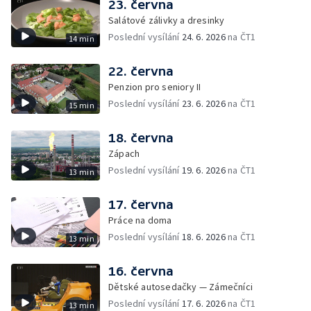
23. června
Salátové zálivky a dresinky
Poslední vysílání
24. 6. 2026
na ČT1
14 min
22. června
Penzion pro seniory II
Poslední vysílání
23. 6. 2026
na ČT1
15 min
18. června
Zápach
Poslední vysílání
19. 6. 2026
na ČT1
13 min
17. června
Práce na doma
Poslední vysílání
18. 6. 2026
na ČT1
13 min
16. června
Dětské autosedačky — Zámečníci
Poslední vysílání
17. 6. 2026
na ČT1
13 min