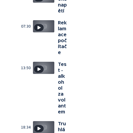
nap
ětí
Rek
07:30
lam
ace
poč
ítač
e
Tes
13:50
t -
alk
oh
ol
za
vol
ant
em
Tru
18:34
hlá