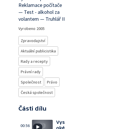
Reklamace počítače
— Test - alkohol za
volantem — Truhlář II
Vyrobeno
2005
Zpravodajství
Aktuální publicistika
Rady a recepty
Právní rady
Společnost
Právo
Česká společnost
Části dílu
Vys
00:56
oké