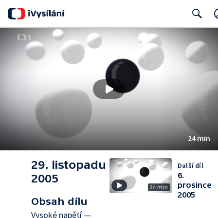
Search
24 min
29. listopadu
Další díl
6.
2005
prosince
24 min
2005
Obsah dílu
Vysoké napětí —