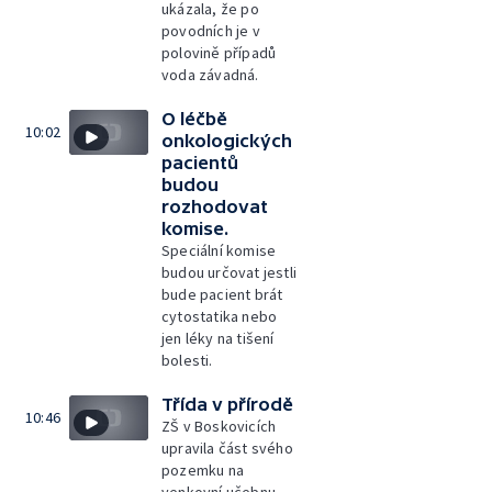
ukázala, že po
povodních je v
polovině případů
voda závadná.
O léčbě
10:02
onkologických
pacientů
budou
rozhodovat
komise.
Speciální komise
budou určovat jestli
bude pacient brát
cytostatika nebo
jen léky na tišení
bolesti.
Třída v přírodě
10:46
ZŠ v Boskovicích
upravila část svého
pozemku na