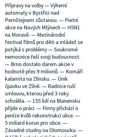
Přípravy na volby — Výherní
automaty v Bystřici nad
Pernštejnem zůstanou. — Pietní
akce na Nových Mlýnech — H5N1
na Moravě. — Mezinárodní
festival filmů pro děti a mládež se
potýká s problémy — Soukromé
nemocnice řeší svoji budoucnost.
— Brno dostalo darem akcie v
hodnotě přes 9 milionů. — Komáří
kalamita na Zlínsku. — Únik
čpavku ve Zlíně. — Radnice ruší
smlouvu, kterou před 3 roky
schválila. — 155 lidí na Blanensku
přijde o práci. — Firmy přichází o
peníze kvůli rekonstrukci ulice. —
5 miliard korun pro obce. —
Závadné studny na Olomoucku. —