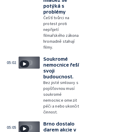
mládež se
potýká s
problémy
Čeští tvůrci na
protest proti
nepřijetí
filmařského zákona
hromadně stahují
filmy.
Soukromé
05:02
nemocnice řeší
svoji
budoucnost.
Bez jisté smlouvy s
pojišťovnou musí
soukromé
nemocnice omezit
péči a nebo ukončit
činnost.
Brno dostalo
05:05
darem akcie v