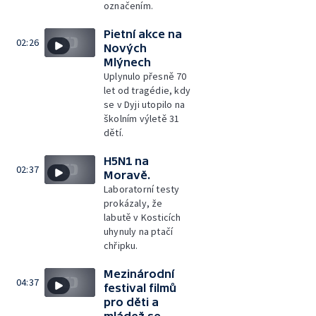
označením.
Pietní akce na
02:26
Nových
Mlýnech
Uplynulo přesně 70
let od tragédie, kdy
se v Dyji utopilo na
školním výletě 31
dětí.
H5N1 na
02:37
Moravě.
Laboratorní testy
prokázaly, že
labutě v Kosticích
uhynuly na ptačí
chřipku.
Mezinárodní
04:37
festival filmů
pro děti a