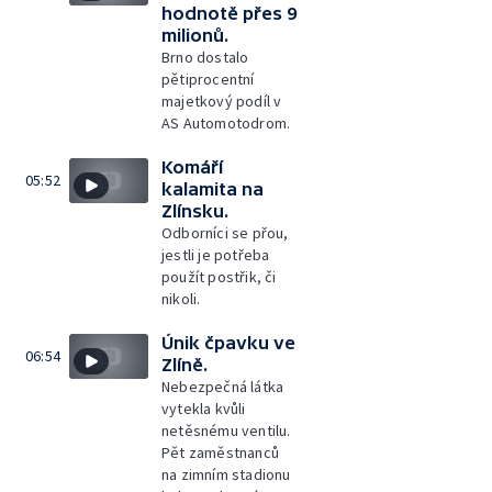
hodnotě přes 9
milionů.
Brno dostalo
pětiprocentní
majetkový podíl v
AS Automotodrom.
Komáří
05:52
kalamita na
Zlínsku.
Odborníci se přou,
jestli je potřeba
použít postřik, či
nikoli.
Únik čpavku ve
06:54
Zlíně.
Nebezpečná látka
vytekla kvůli
netěsnému ventilu.
Pět zaměstnanců
na zimním stadionu