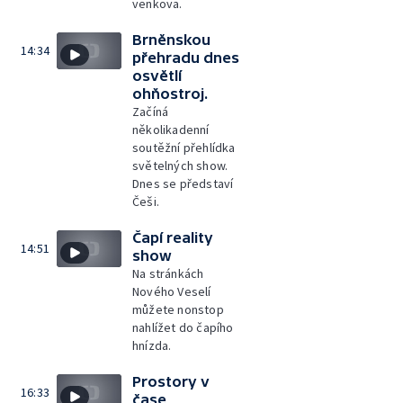
venkova.
Brněnskou
14:34
přehradu dnes
osvětlí
ohňostroj.
Začíná
několikadenní
soutěžní přehlídka
světelných show.
Dnes se představí
Češi.
Čapí reality
14:51
show
Na stránkách
Nového Veselí
můžete nonstop
nahlížet do čapího
hnízda.
Prostory v
16:33
čase