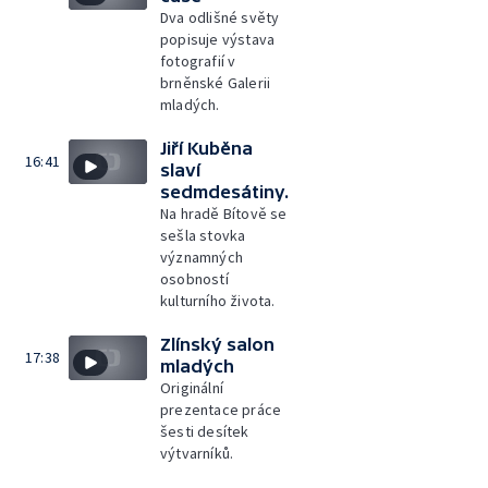
Dva odlišné světy
popisuje výstava
fotografií v
brněnské Galerii
mladých.
Jiří Kuběna
16:41
slaví
sedmdesátiny.
Na hradě Bítově se
sešla stovka
významných
osobností
kulturního života.
Zlínský salon
17:38
mladých
Originální
prezentace práce
šesti desítek
výtvarníků.