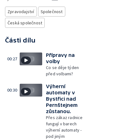
Zpravodajství
Společnost
Česká společnost
Části dílu
Přípravy na
00:27
volby
Co se děje týden
před volbami?
Výherní
00:30
automaty v
Bystřici nad
Pernštejnem
zůstanou.
Přes zákaz radnice
fungují v barech
výherní automaty -
pod jiným