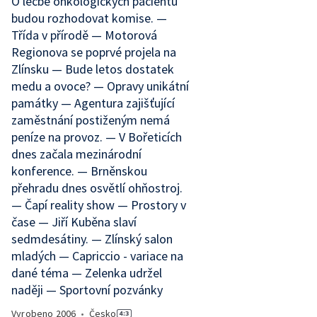
O léčbě onkologických pacientů
budou rozhodovat komise. —
Třída v přírodě — Motorová
Regionova se poprvé projela na
Zlínsku — Bude letos dostatek
medu a ovoce? — Opravy unikátní
památky — Agentura zajišťující
zaměstnání postiženým nemá
peníze na provoz. — V Bořeticích
dnes začala mezinárodní
konference. — Brněnskou
přehradu dnes osvětlí ohňostroj.
— Čapí reality show — Prostory v
čase — Jiří Kuběna slaví
sedmdesátiny. — Zlínský salon
mladých — Capriccio - variace na
dané téma — Zelenka udržel
naději — Sportovní pozvánky
Vyrobeno
2006
•
Česko