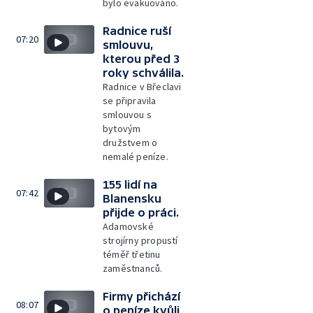
bylo evakuováno.
Radnice ruší
07:20
smlouvu,
kterou před 3
roky schválila.
Radnice v Břeclavi
se připravila
smlouvou s
bytovým
družstvem o
nemalé peníze.
155 lidí na
07:42
Blanensku
přijde o práci.
Adamovské
strojírny propustí
téměř třetinu
zaměstnanců.
Firmy přichází
08:07
o peníze kvůli