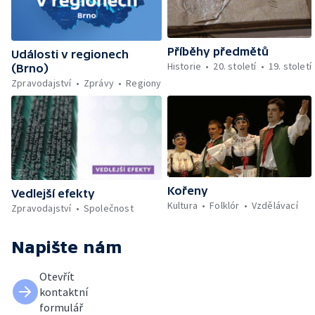
Příběhy předmětů
Události v regionech
Historie
20. století
19. století
(Brno)
Zpravodajství
Zprávy
Regiony
Kořeny
Vedlejší efekty
Kultura
Folklór
Vzdělávací
Zpravodajství
Společnost
Napište nám
Otevřít
kontaktní
formulář