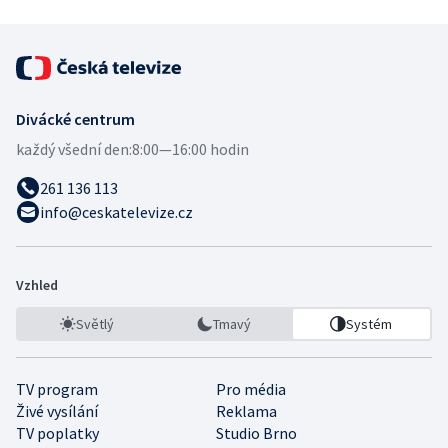
Divácké centrum
každý všední den:
8:00—16:00 hodin
261 136 113
info@ceskatelevize.cz
Vzhled
Světlý
Tmavý
Systém
TV program
Pro média
Živé vysílání
Reklama
TV poplatky
Studio Brno