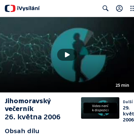
Clo
Search
25 min
Jihomoravský
Další 
Video není
večerník
29.
k dispozici
kvě
26. května 2006
2006
Obsah dílu