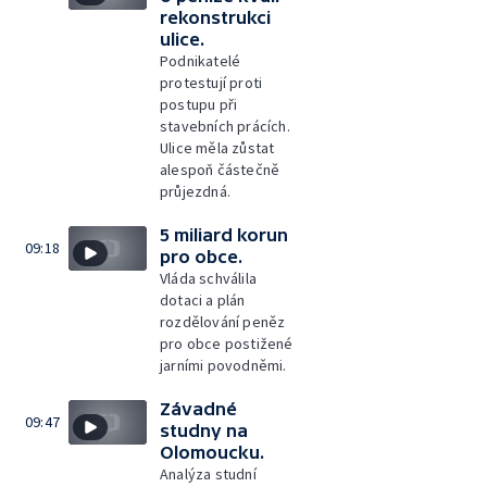
rekonstrukci
ulice.
Podnikatelé
protestují proti
postupu při
stavebních prácích.
Ulice měla zůstat
alespoň částečně
průjezdná.
5 miliard korun
09:18
pro obce.
Vláda schválila
dotaci a plán
rozdělování peněz
pro obce postižené
jarními povodněmi.
Závadné
09:47
studny na
Olomoucku.
Analýza studní