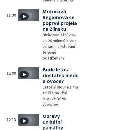
venkovní učebnu.
Motorová
11:30
Regionova se
poprvé projela
na Zlínsku
Nízkopodlažní vlak
za 20 milionů korun
usnadní cestování
tělesně
postiženým.
Bude letos
12:00
dostatek medu
a ovoce?
Letošní dlouhá zima
zničila na jižní
Moravě 30 %
včelstev.
Opravy
12:13
unikátní
památky