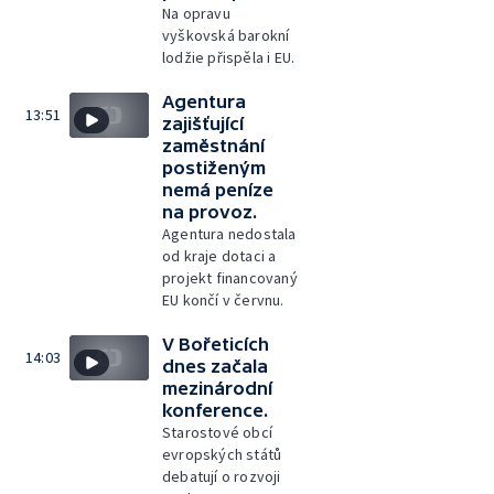
Na opravu
vyškovská barokní
lodžie přispěla i EU.
Agentura
13:51
zajišťující
zaměstnání
postiženým
nemá peníze
na provoz.
Agentura nedostala
od kraje dotaci a
projekt financovaný
EU končí v červnu.
V Bořeticích
14:03
dnes začala
mezinárodní
konference.
Starostové obcí
evropských států
debatují o rozvoji