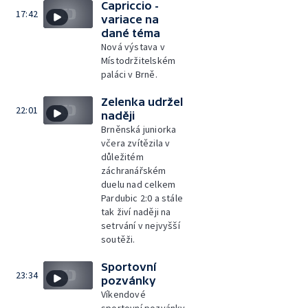
Capriccio -
17:42
variace na
dané téma
Nová výstava v
Místodržitelském
paláci v Brně.
Zelenka udržel
22:01
naději
Brněnská juniorka
včera zvítězila v
důležitém
záchranářském
duelu nad celkem
Pardubic 2:0 a stále
tak živí naději na
setrvání v nejvyšší
soutěži.
Sportovní
23:34
pozvánky
Víkendové