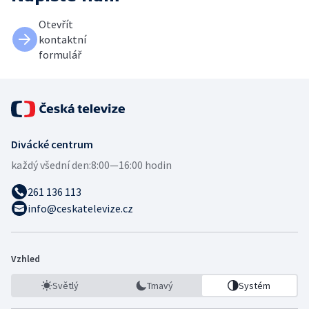
Otevřít
kontaktní
formulář
Divácké centrum
každý všední den:
8:00—16:00 hodin
261 136 113
info@ceskatelevize.cz
Vzhled
Světlý
Tmavý
Systém