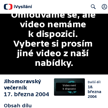
Omlouváme se, ale 
Search
video nemáme 
k dispozici. 
Vyberte si prosím 
jiné video z naší 
nabídky.
Jihomoravský
Další díl
Video není
večerník
18.
k dispozici
března
17. března 2004
2004
Obsah dílu