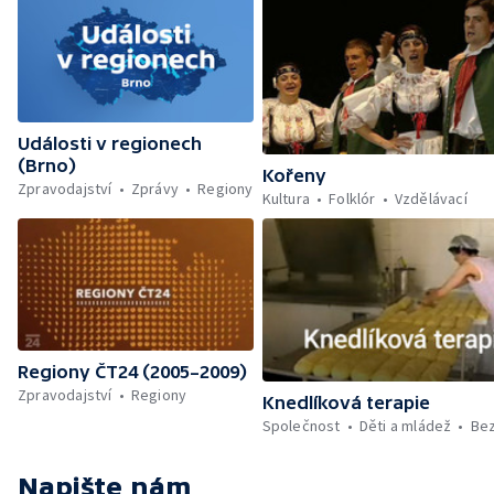
Události v regionech
(Brno)
Kořeny
Zpravodajství
Zprávy
Regiony
Kultura
Folklór
Vzdělávací
Regiony ČT24 (2005–2009)
Zpravodajství
Regiony
Knedlíková terapie
Společnost
Děti a mládež
Be
Napište nám