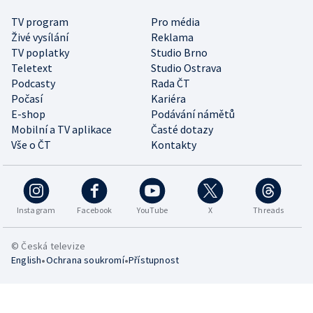
TV program
Pro média
Živé vysílání
Reklama
TV poplatky
Studio Brno
Teletext
Studio Ostrava
Podcasty
Rada ČT
Počasí
Kariéra
E-shop
Podávání námětů
Mobilní a TV aplikace
Časté dotazy
Vše o ČT
Kontakty
Instagram
Facebook
YouTube
X
Threads
© Česká televize
•
•
English
Ochrana soukromí
Přístupnost