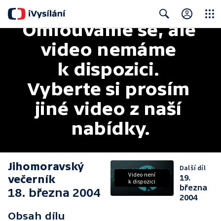
Omlouváme se, ale 
Close
Search
video nemáme 
k dispozici. 
Vyberte si prosím 
jiné video z naší 
nabídky.
Jihomoravský
Další díl
Video není
večerník
19.
k dispozici
března
18. března 2004
2004
Obsah dílu