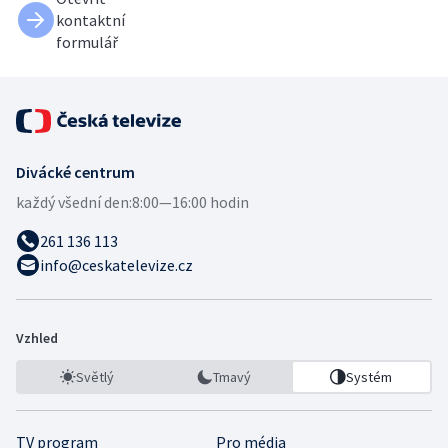
kontaktní
formulář
Divácké centrum
každý všední den:
8:00—16:00 hodin
261 136 113
info@ceskatelevize.cz
Vzhled
Světlý
Tmavý
Systém
TV program
Pro média