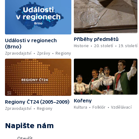
Příběhy předmětů
Události v regionech
Historie
20. století
19. století
(Brno)
Zpravodajství
Zprávy
Regiony
Kořeny
Regiony ČT24 (2005–2009)
Kultura
Folklór
Vzdělávací
Zpravodajství
Regiony
Napište nám
Otevřít