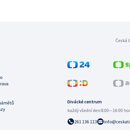
Česká t
no
trava
Divácké centrum
námětů
azy
každý všední den:
8:00—16:00 ho
261 136 113
info@ceskate