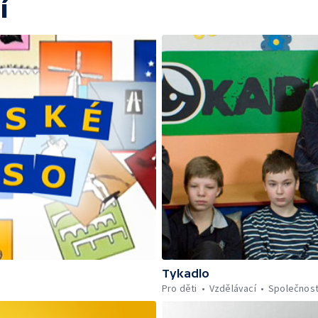
í
Tykadlo
Pro děti
Vzdělávací
Společnos