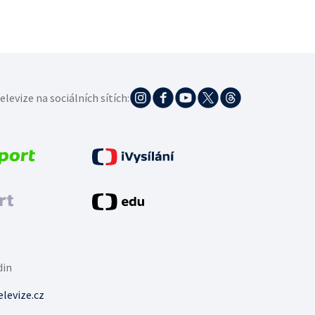
elevize na sociálních sítích:
din
levize.cz