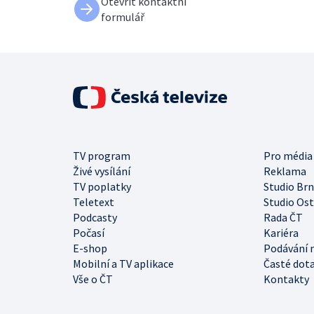
Otevřít kontaktní
formulář
TV program
Pro média
Živé vysílání
Reklama
TV poplatky
Studio Br
Teletext
Studio Os
Podcasty
Rada ČT
Počasí
Kariéra
E-shop
Podávání 
Mobilní a TV aplikace
Časté dot
Vše o ČT
Kontakty