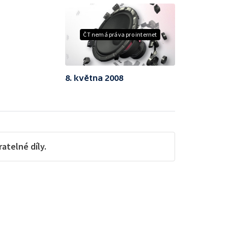
ČT nemá práva pro internet
8. května 2008
telné díly.