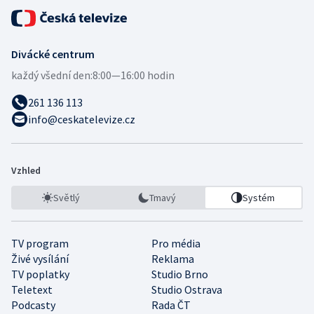
Divácké centrum
každý všední den:
8:00—16:00 hodin
261 136 113
info@ceskatelevize.cz
Vzhled
Světlý
Tmavý
Systém
TV program
Pro média
Živé vysílání
Reklama
TV poplatky
Studio Brno
Teletext
Studio Ostrava
Podcasty
Rada ČT