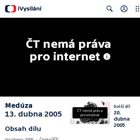
Clo
Search
ČT nemá práva 
pro internet
Medúza
Další díl
ČT nemá práva
13. dubna 2005
20.
pro internet
dubna
2005
Obsah dílu
Vyrobeno
2005
•
Česko