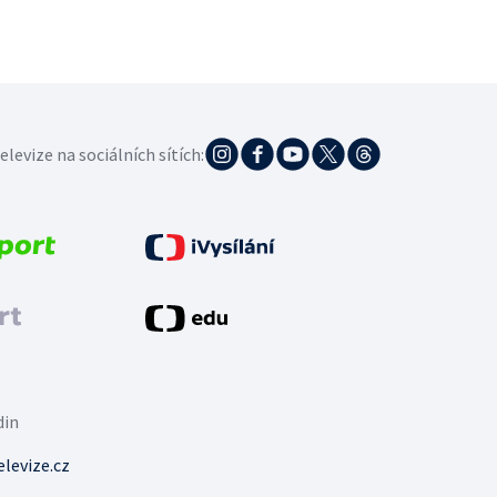
elevize na sociálních sítích:
din
levize.cz