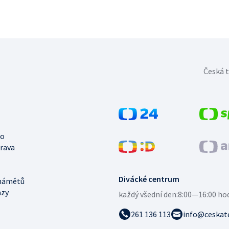
Česká t
no
trava
Divácké centrum
námětů
azy
každý všední den:
8:00—16:00 ho
261 136 113
info@ceskate