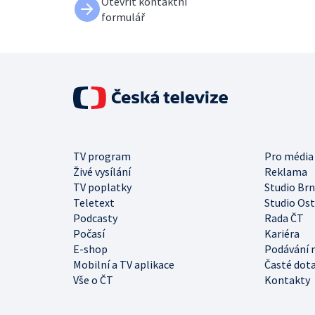
Otevřít kontaktní
formulář
TV program
Pro média
Živé vysílání
Reklama
TV poplatky
Studio Br
Teletext
Studio Os
Podcasty
Rada ČT
Počasí
Kariéra
E-shop
Podávání 
Mobilní a TV aplikace
Časté dot
Vše o ČT
Kontakty