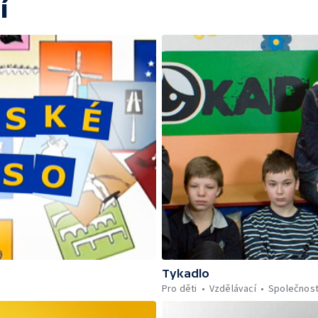
í
Tykadlo
Pro děti
Vzdělávací
Společnos