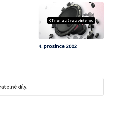
ČT nemá práva pro internet
4. prosince 2002
telné díly.