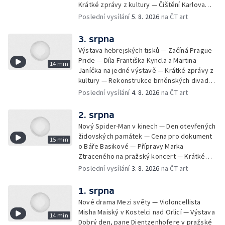
Krátké zprávy z kultury — Čištění Karlova
mostu — Archeologický výzkum na
Poslední vysílání
5. 8. 2026
na ČT art
Znojemsku — Natáčení vánoční pohádky pro
neslyšící
3. srpna
Výstava hebrejských tisků — Začíná Prague
Pride — Díla Františka Kyncla a Martina
14 min
Janíčka na jedné výstavě — Krátké zprávy z
kultury — Rekonstrukce brněnských divadel
— Budoucnost Knihovny Václava Havla —
Poslední vysílání
4. 8. 2026
na ČT art
Nové album projektu Aplaus pro dva —
Kulturní tipy
2. srpna
Nový Spider-Man v kinech — Den otevřených
židovských památek — Cena pro dokument
15 min
o Báře Basikové — Přípravy Marka
Ztraceného na pražský koncert — Krátké
zprávy z kultury — Nález historických
Poslední vysílání
3. 8. 2026
na ČT art
bronzových nástrojů
1. srpna
Nové drama Mezi světy — Violoncellista
Misha Maiský v Kostelci nad Orlicí — Výstava
14 min
Dobrý den, pane Dientzenhofere v pražské