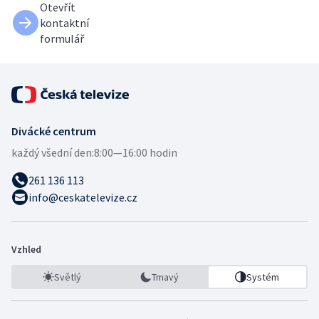
Otevřít
kontaktní
formulář
Divácké centrum
každý všední den:
8:00—16:00 hodin
261 136 113
info@ceskatelevize.cz
Vzhled
Světlý
Tmavý
Systém