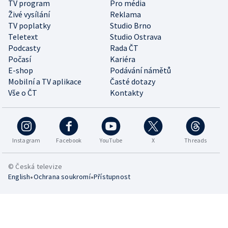
TV program
Pro média
Živé vysílání
Reklama
TV poplatky
Studio Brno
Teletext
Studio Ostrava
Podcasty
Rada ČT
Počasí
Kariéra
E-shop
Podávání námětů
Mobilní a TV aplikace
Časté dotazy
Vše o ČT
Kontakty
Instagram
Facebook
YouTube
X
Threads
© Česká televize
•
•
English
Ochrana soukromí
Přístupnost