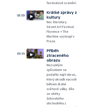
festivalové ocenění.
Krátké zprávy z
08:09
kultury
Noc literatury.
Street Art Festival.
Florence + The
Machine vystoupí v
Praze.
Příběh
09:39
ztraceného
obrazu
Nezvyklým
způsobem se
podařilo najít obraz,
který ukradli nacisté
během druhé
světové války. Dílo
ze sbírky
židovského
obchodníka z