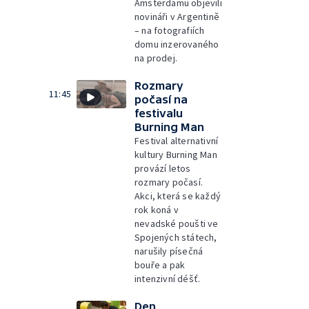
Amsterdamu objevili
novináři v Argentině
– na fotografiích
domu inzerovaného
na prodej.
Rozmary
11:45
počasí na
festivalu
Burning Man
Festival alternativní
kultury Burning Man
provází letos
rozmary počasí.
Akci, která se každý
rok koná v
nevadské poušti ve
Spojených státech,
narušily písečná
bouře a pak
intenzivní déšť.
Den