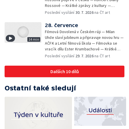
Rossové — Krátké zprávy z kultury —
Výstavy o proměnách Prahy — Zahajení
Poslední vysílání
30. 7. 2026
na ČT art
Litomyšl Festu
28. července
Filmová Dovolená v Českém ráji — Milan
Uhde slaví jubileum a připravuje novou hru —
14 min
AČFK a Letní filmová škola — Filmovka se
vrací k dílu Ester Krumbachové — Krátké
zprávy z kultury — Antonín Střížek namaloval
Poslední vysílání
29. 7. 2026
na ČT art
Svět od vedle
Dalších 10 dílů
Ostatní také sledují