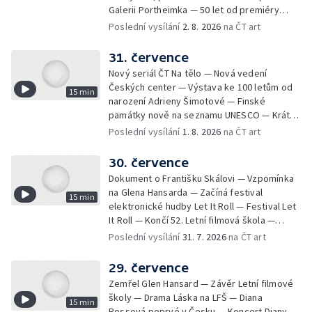
Galerii Portheimka — 50 let od premiéry
filmu Na samotě u lesa — Krátké zprávy z
Poslední vysílání
2. 8. 2026
na ČT art
kultury — Nominace na hudební ceny
Mercury
31. července
Nový seriál ČT Na tělo — Nová vedení
Českých center — Výstava ke 100 letům od
15 min
narození Adrieny Šimotové — Finské
památky nově na seznamu UNESCO — Krátké
zprávy z kultury — Začíná Jiráskův Hronov —
Poslední vysílání
1. 8. 2026
na ČT art
Kulturní tipy
30. července
Dokument o Františku Skálovi — Vzpomínka
na Glena Hansarda — Začíná festival
15 min
elektronické hudby Let It Roll — Festival Let
It Roll — Končí 52. Letní filmová škola —
Krátké zprávy z kultury — Rekonstrukce
Poslední vysílání
31. 7. 2026
na ČT art
varhan v kostele Panny Marie Sněžné
29. července
Zemřel Glen Hansard — Závěr Letní filmové
školy — Drama Láska na LFŠ — Diana
15 min
Rossová poprvé v Česku — Koncert Diany