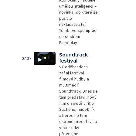
Audioknihy načtené
umělou inteligencí –
novinka, do které se
pustilo
nakladatelství
Témbr ve spolupráci
se studiem
Fameplay.
Soundtrack
07:37
festival
V Poděbradech
začal festival
filmové hudby a
multimédií
Soundtrack. Dnes se
tam představil nový
film o životě Jiřího
Suchého, hudebník
a herec ho tam
osobně představil a
večer taky
převezme