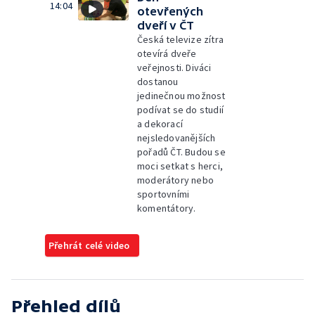
14:04
otevřených
dveří v ČT
Česká televize zítra
otevírá dveře
veřejnosti. Diváci
dostanou
jedinečnou možnost
podívat se do studií
a dekorací
nejsledovanějších
pořadů ČT. Budou se
moci setkat s herci,
moderátory nebo
sportovními
komentátory.
Přehrát celé video
Přehled dílů