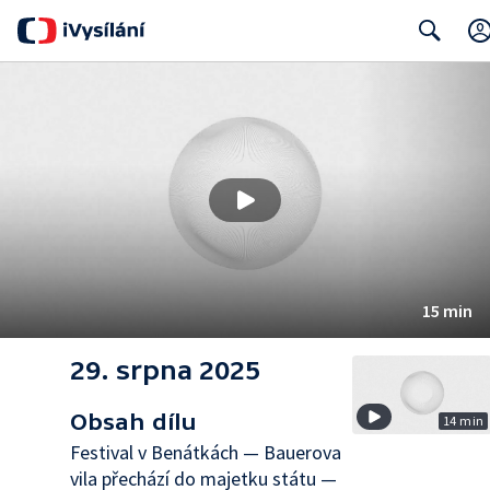
Search
15 min
29. srpna 2025
Obsah dílu
14 min
Festival v Benátkách — Bauerova
vila přechází do majetku státu —