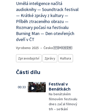
Umělá inteligence načítá
audioknihy — Soundtrack festival
— Krátké zprávy z kultury —
Příběh ztraceného obrazu —
Rozmary počasí na festivalu
Burning Man — Den otevřených
dveří v ČT
Vyrobeno
2025
•
Česko
Zpravodajství
Zprávy
Kultura
Části dílu
Festival v
00:33
Benátkách
Na benátském
filmovém festivalu
dnes začal filmový
trh – setkání