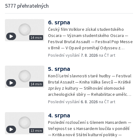
5777 přehratelných
6. srpna
Český film Volklore získal studentského
Oscara — Význam studentského Oscara —
14 min
Festival Brutal Assault — Festival Pop Messe
v Brně — V Opavě promítají Odysseu z
filmového pásu
Poslední vysílání
7. 8. 2026
na ČT art
5. srpna
Končí Letní slavnosti staré hudby — Festival
Brutal Assault — Kniha Válka ševců — Krátké
14 min
zprávy z kultury — Stěhování olomoucké
archeologické sbíry — Rehabilitace umělce
Milana Knížáka — Trailer na film Osamělý vlk
Poslední vysílání
6. 8. 2026
na ČT art
— Rošíření videohry Mafia: Domovina
4. srpna
Poslední rozloučení s Glenem Hansardem —
Veřejnost se s Hansardem loučila v pondělí
13 min
— Kritika nové Státní kulturní politiky —