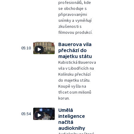
profesionálů, kde
se obchoduje s
připravovanými
snímky a vyměňují
zkušenosti s
filmovou produkcí.
Bauerova vila
05:10
přechází do
majetku státu
Kubistická Bauerova
vila v Libodřicích na
Kolínsku přechází
do majetku státu.
Koupě vyšla na
třicet osm milionů
korun.
Umělá
05:54
inteligence
načítá
audioknihy