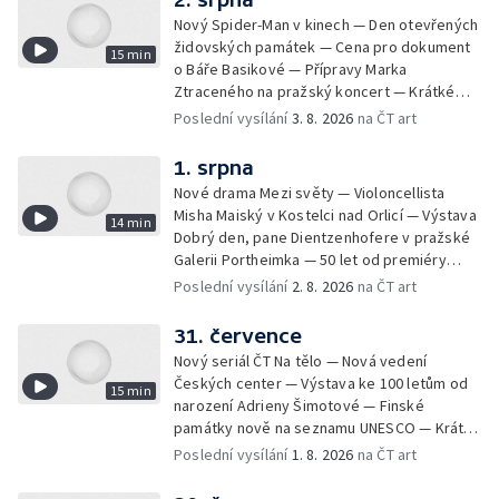
Nový Spider-Man v kinech — Den otevřených
židovských památek — Cena pro dokument
15 min
o Báře Basikové — Přípravy Marka
Ztraceného na pražský koncert — Krátké
zprávy z kultury — Nález historických
Poslední vysílání
3. 8. 2026
na ČT art
bronzových nástrojů
1. srpna
Nové drama Mezi světy — Violoncellista
Misha Maiský v Kostelci nad Orlicí — Výstava
14 min
Dobrý den, pane Dientzenhofere v pražské
Galerii Portheimka — 50 let od premiéry
filmu Na samotě u lesa — Krátké zprávy z
Poslední vysílání
2. 8. 2026
na ČT art
kultury — Nominace na hudební ceny
Mercury
31. července
Nový seriál ČT Na tělo — Nová vedení
Českých center — Výstava ke 100 letům od
15 min
narození Adrieny Šimotové — Finské
památky nově na seznamu UNESCO — Krátké
zprávy z kultury — Začíná Jiráskův Hronov —
Poslední vysílání
1. 8. 2026
na ČT art
Kulturní tipy