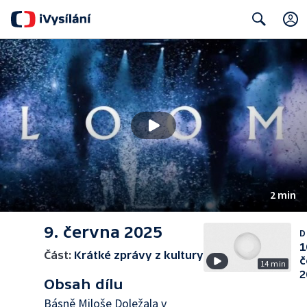
Search
2 min
9. června 2025
D
1
Část:
Krátké zprávy z kultury
č
14 min
2
Obsah dílu
Básně Miloše Doležala v