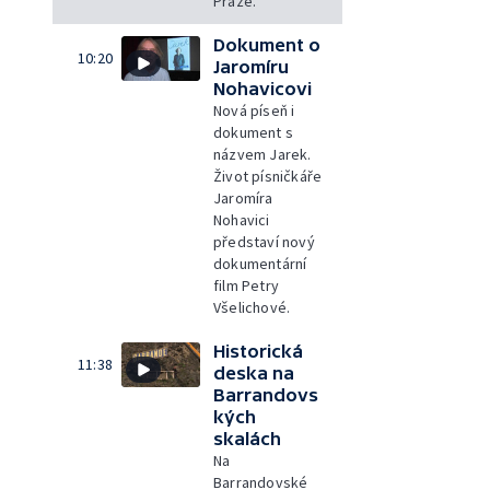
Praze.
Dokument o
10:20
Jaromíru
Nohavicovi
Nová píseň i
dokument s
názvem Jarek.
Život písničkáře
Jaromíra
Nohavici
představí nový
dokumentární
film Petry
Všelichové.
Historická
11:38
deska na
Barrandovs
kých
skalách
Na
Barrandovské