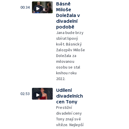
Básně
00:34
Miloše
Doležala v
divadelní
podobě
Jana bude brzy
sbírat lipový
květ. Básnický
žalozpěv Miloše
Doležala za
milovanou
osobu se stal
knihou roku
2022.
Udílení
02:53
divadelních
cen Tony
Prestižní
divadelní ceny
Tony znají své
vítěze. Nejlepší