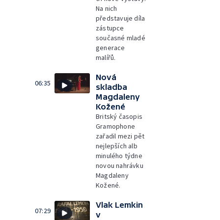
Na nich
představuje díla
zástupce
současné mladé
generace
malířů.
Nová
06:35
skladba
Magdaleny
Kožené
Britský časopis
Gramophone
zařadil mezi pět
nejlepších alb
minulého týdne
novou nahrávku
Magdaleny
Kožené.
Vlak Lemkin
07:29
v