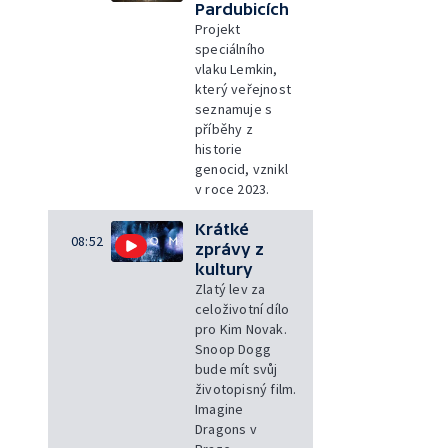
Pardubicích
Projekt
speciálního
vlaku Lemkin,
který veřejnost
seznamuje s
příběhy z
historie
genocid, vznikl
v roce 2023.
Krátké
08:52
zprávy z
kultury
Zlatý lev za
celoživotní dílo
pro Kim Novak.
Snoop Dogg
bude mít svůj
životopisný film.
Imagine
Dragons v