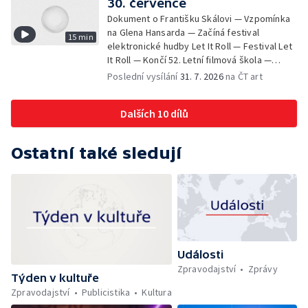
30. července
Dokument o Františku Skálovi — Vzpomínka
na Glena Hansarda — Začíná festival
15 min
elektronické hudby Let It Roll — Festival Let
It Roll — Končí 52. Letní filmová škola —
Krátké zprávy z kultury — Rekonstrukce
Poslední vysílání
31. 7. 2026
na ČT art
varhan v kostele Panny Marie Sněžné
Dalších 10 dílů
Ostatní také sledují
Události
Zpravodajství
Zprávy
Týden v kultuře
Zpravodajství
Publicistika
Kultura