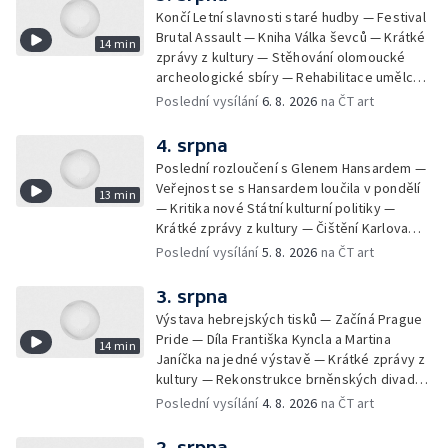
Končí Letní slavnosti staré hudby — Festival
Brutal Assault — Kniha Válka ševců — Krátké
14 min
zprávy z kultury — Stěhování olomoucké
archeologické sbíry — Rehabilitace umělce
Milana Knížáka — Trailer na film Osamělý vlk
Poslední vysílání
6. 8. 2026
na ČT art
— Rošíření videohry Mafia: Domovina
4. srpna
Poslední rozloučení s Glenem Hansardem —
Veřejnost se s Hansardem loučila v pondělí
13 min
— Kritika nové Státní kulturní politiky —
Krátké zprávy z kultury — Čištění Karlova
mostu — Archeologický výzkum na
Poslední vysílání
5. 8. 2026
na ČT art
Znojemsku — Natáčení vánoční pohádky pro
neslyšící
3. srpna
Výstava hebrejských tisků — Začíná Prague
Pride — Díla Františka Kyncla a Martina
14 min
Janíčka na jedné výstavě — Krátké zprávy z
kultury — Rekonstrukce brněnských divadel
— Budoucnost Knihovny Václava Havla —
Poslední vysílání
4. 8. 2026
na ČT art
Nové album projektu Aplaus pro dva —
Kulturní tipy
2. srpna