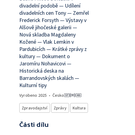
divadelní podobě — Udílení
divadelních cen Tony — Zemřel
Frederick Forsyth — Výstavy v
Alšově jihočeské galerii —
Nová skladba Magdaleny
Kožené — Vlak Lemkin v
Pardubicích — Krátké zprávy z
kultury — Dokument o
Jaromíru Nohavicovi —
Historická deska na
Barrandovských skalách —
Kulturní tipy
Vyrobeno
2025
•
Česko
Zpravodajství
Zprávy
Kultura
Části dílu