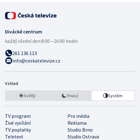
Divácké centrum
každý všední den:
8:00—16:00 hodin
261 136 113
info@ceskatelevize.cz
Vzhled
Světlý
Tmavý
Systém
TV program
Pro média
Živé vysílání
Reklama
TV poplatky
Studio Brno
Teletext
Studio Ostrava