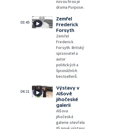
novou hrou je
drama Purpose.
Zemřel
03:45
Frederick
Forsyth
Zemřel
Frederick
Forsyth. Britský
spisovatel a
autor
politických a
špionážních
bestsellerů.
Výstavy v
04:21
Alšově
jihočeské
galerii
Alšova
jihočeská
galerie otevřela
tři nové výstavy.